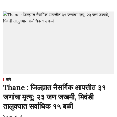
ठाणे
Thane : जिल्ह्यात नैसर्गिक आपत्तीत ३१
जणांचा मृत्यू; २३ जण जखमी, भिवंडी
तालुक्यात सर्वाधिक १५ बळी
Swapnil S