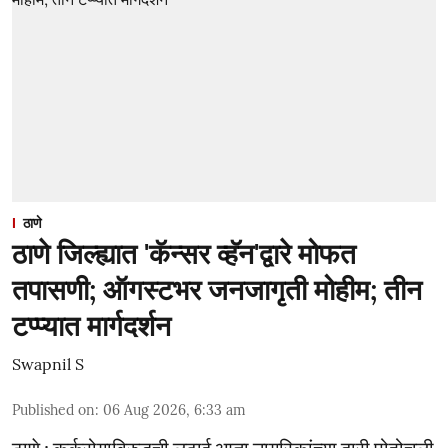
ठाणे
ठाणे जिल्ह्यात 'कॅन्सर व्हॅन'द्वारे मोफत
तपासणी; ऑगस्टभर जनजागृती मोहीम; तीन
टप्प्यात मार्गदर्शन
Swapnil S
Published on
:
06 Aug 2026, 6:33 am
ठाणे : कर्करोगाविरुद्धची लढाई आता नागरिकांच्या दारी पोहोचली