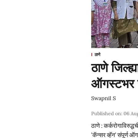
ठाणे
ठाणे जिल्ह्
ऑगस्टभर जन
Swapnil S
Published on
:
06 Au
ठाणे : कर्करोगाविरुद
‘कॅन्सर व्हॅन’ संपूर्ण