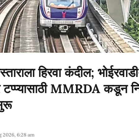
िस्ताराला हिरवा कंदील; भोईरवाड
र टप्प्यासाठी MMRDA कडून नि
ुरू
g 2026, 6:28 am