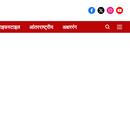
ाइफस्टाइल
आंतरराष्ट्रीय
अक्षररंग