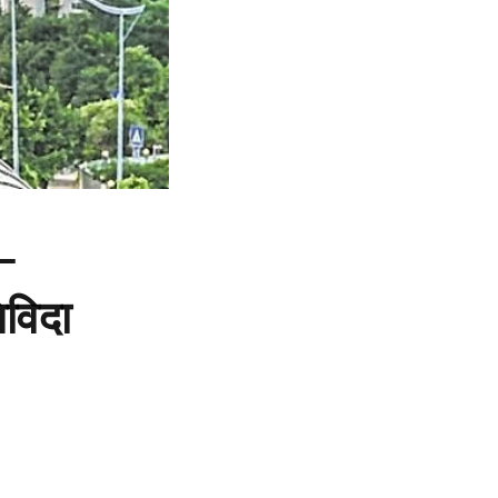
ी-
विदा