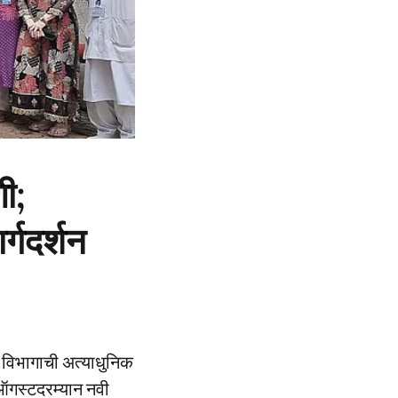
णी;
्गदर्शन
य विभागाची अत्याधुनिक
११ ऑगस्टदरम्यान नवी