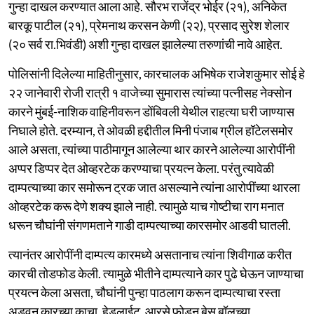
गुन्हा दाखल करण्यात आला आहे. सौरभ राजेंद्र भोईर (२१), अनिकेत
बारकू पाटील (२१), प्रेमनाथ करसन केणी (२२), प्रसाद सुरेश शेलार
(२० सर्व रा.भिवंडी) अशी गुन्हा दाखल झालेल्या तरुणांची नावे आहेत.
पोलिसांनी दिलेल्या माहितीनुसार, कारचालक अभिषेक राजेशकुमार सोई हे
२२ जानेवारी रोजी रात्री १ वाजेच्या सुमारास त्यांच्या पत्नीसह नेक्सोन
कारने मुंबई-नाशिक वाहिनीवरून डोंबिवली येथील राहत्या घरी जाण्यास
निघाले होते. दरम्यान, ते ओवळी हद्दीतील मिनी पंजाब ग्रील हॉटेलसमोर
आले असता, त्यांच्या पाठीमागून आलेल्या थार कारने आलेल्या आरोपींनी
अप्पर डिप्पर देत ओव्हरटेक करण्याचा प्रयत्न केला. परंतु त्यावेळी
दाम्पत्याच्या कार समोरून ट्रक जात असल्याने त्यांना आरोपींच्या थारला
ओव्हरटेक करू देणे शक्य झाले नाही. त्यामुळे याच गोष्टीचा राग मनात
धरून चौघांनी संगणमताने गाडी दाम्पत्याच्या कारसमोर आडवी घातली.
त्यानंतर आरोपींनी दाम्पत्य कारमध्ये असतानाच त्यांना शिवीगाळ करीत
कारची तोडफोड केली. त्यामुळे भीतीने दाम्पत्याने कार पुढे घेऊन जाण्याचा
प्रयत्न केला असता, चौघांनी पुन्हा पाठलाग करून दाम्पत्याचा रस्ता
अडवून कारच्या काचा, हेडलाईट, आरसे फोडून बेस बॉलच्या