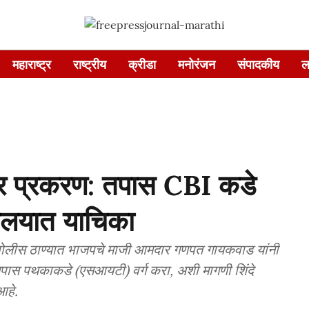
महाराष्ट्र
राष्ट्रीय
क्रीडा
मनोरंजन
संपादकीय
ल
र प्रकरण: तपास CBI कडे
यालयात याचिका
ईन पोलीस ठाण्यात भाजपचे माजी आमदार गणपत गायकवाड यांनी
तपास पथकाकडे (एसआयटी) वर्ग करा, अशी मागणी शिंदे
आहे.