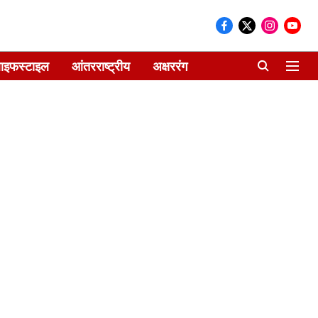
ाइफस्टाइल
आंतरराष्ट्रीय
अक्षररंग