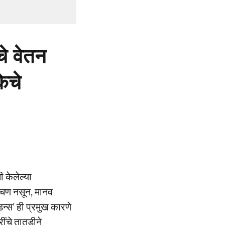
चे वेतन
ेचे
 केलेल्या
डचण नसून, मानव
्स’ ही प्रमुख कारणे
ींचे तातडीने