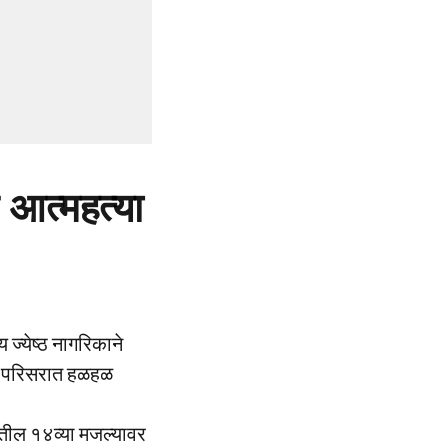
आत्महत्या
ज्येष्ठ नागरिकाने
े परिसरात हळहळ
ीतील १४व्या मजल्यावर