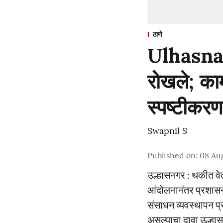
ठाणे
Ulhasnagar
रोखले; काम
स्पष्टीकरण
Swapnil S
Published on
:
08 Au
उल्हासनगर : थकीत वेतन
आंदोलनानंतर प्रशासन
संसाधन व्यवस्थापन प्
असल्याचा दावा उल्हास