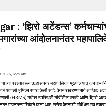
 : ‘झिरो अटेंडन्स’ कर्मचाऱ्यां
गारांच्या आंदोलनानंतर महापालिक
g 2026, 6:29 am
ाच्या प्रश्नावरून उल्हासनगर महापालिका मुख्यालयात कर्मचाऱ्यांनी
ाने आपली भूमिका स्पष्ट केली आहे. वेतन रखडण्यामागे आर्थिक अ
रणाली (HRMS) मधील उपस्थिती नोंदींतील त्रुटी आणि ‘झिरो अटेंडन
नगर महानगरपालिकेने केला आहे. तसेच वेतनाशी संबंधित सर्व तक्रार