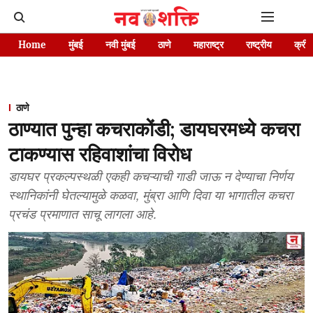
Home
मुंबई
नवी मुंबई
ठाणे
महाराष्ट्र
राष्ट्रीय
क्रीड
ठाणे
ठाण्यात पुन्हा कचराकोंडी; डायघरमध्ये कचरा
टाकण्यास रहिवाशांचा विरोध
डायघर प्रकल्पस्थळी एकही कचऱ्याची गाडी जाऊ न देण्याचा निर्णय
स्थानिकांनी घेतल्यामुळे कळवा, मुंब्रा आणि दिवा या भागातील कचरा
प्रचंड प्रमाणात साचू लागला आहे.