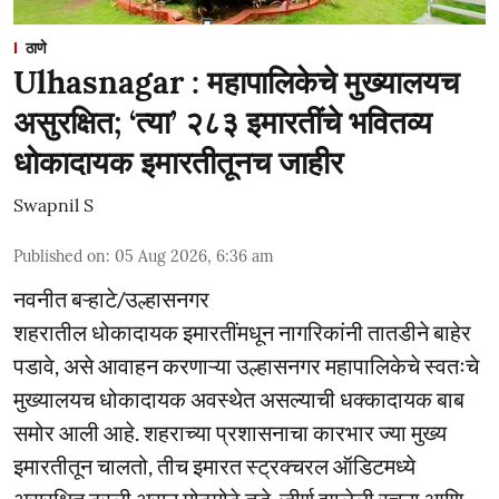
ठाणे
Ulhasnagar : महापालिकेचे मुख्यालयच
असुरक्षित; ‘त्या’ २८३ इमारतींचे भवितव्य
धोकादायक इमारतीतूनच जाहीर
Swapnil S
Published on
:
05 Aug 2026, 6:36 am
नवनीत बऱ्हाटे/उल्हासनगर
शहरातील धोकादायक इमारतींमधून नागरिकांनी तातडीने बाहेर
पडावे, असे आवाहन करणाऱ्या उल्हासनगर महापालिकेचे स्वतःचे
मुख्यालयच धोकादायक अवस्थेत असल्याची धक्कादायक बाब
समोर आली आहे. शहराच्या प्रशासनाचा कारभार ज्या मुख्य
इमारतीतून चालतो, तीच इमारत स्ट्रक्चरल ऑडिटमध्ये
असुरक्षित ठरली असून मोठमोठे तडे, जीर्ण झालेली रचना आणि