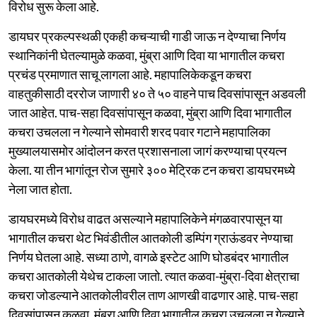
विरोध सुरू केला आहे.
डायघर प्रकल्पस्थळी एकही कचऱ्याची गाडी जाऊ न देण्याचा निर्णय
स्थानिकांनी घेतल्यामुळे कळवा, मुंब्रा आणि दिवा या भागातील कचरा
प्रचंड प्रमाणात साचू लागला आहे. महापालिकेकडून कचरा
वाहतुकीसाठी दररोज जाणारी ४० ते ५० वाहने पाच दिवसांपासून अडवली
जात आहेत. पाच-सहा दिवसांपासून कळवा, मुंब्रा आणि दिवा भागातील
कचरा उचलला न गेल्याने सोमवारी शरद पवार गटाने महापालिका
मुख्यालयासमोर आंदोलन करत प्रशासनाला जागं करण्याचा प्रयत्न
केला. या तीन भागांतून रोज सुमारे ३०० मेट्रिक टन कचरा डायघरमध्ये
नेला जात होता.
डायघरमध्ये विरोध वाढत असल्याने महापालिकेने मंगळवारपासून या
भागातील कचरा थेट भिवंडीतील आतकोली डम्पिंग ग्राऊंडवर नेण्याचा
निर्णय घेतला आहे. सध्या ठाणे, वागळे इस्टेट आणि घोडबंदर भागातील
कचरा आतकोली येथेच टाकला जातो. त्यात कळवा-मुंब्रा-दिवा क्षेत्राचा
कचरा जोडल्याने आतकोलीवरील ताण आणखी वाढणार आहे. पाच-सहा
दिवसांपासून कळवा, मुंब्रा आणि दिवा भागातील कचरा उचलला न गेल्याने