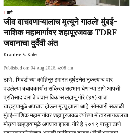
ठाणे
जीव वाचवणाऱ्यालाच मृत्यूने गाठले! मुंबई-
नाशिक महामार्गावर शहापूरजवळ TDRF
जवानाचा दुर्दैवी अंत
Krantee V. Kale
Published on
:
04 Aug 2026, 4:08 am
ठाणे : भिवंडीच्या कोहिनूर इमारत दुर्घटनेत नुकत्याच पार
पडलेल्या बचावकार्यात सक्रिय सहभाग घेणाऱ्या ठाणे आपत्ती
प्रतिसाद दलाचे जवान विकास लहानू गोरे (३१) यांचा
खड्ड्यामुळे अपघात होऊन मृत्यू झाला आहे. सोमवारी सकाळी
मुंबई-नाशिक महामार्गावर शहापूरजवळ त्यांच्या मोटारसायकलचा
मोठ्या खड्ड्यामुळे अपघात झाला. गोरे हे २०१९ पासून ठाणे
महानगरपालिकेच्या आपत्ती प्रतिसाद दलात (टीडीआरएफ)