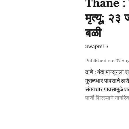
Thane : ज
मृत्यू; २३
बळी
Swapnil S
Published on
:
07 Aug
ठाणे : यंदा मान्सूनला 
मुसळधार पावसाने ठाण
संततधार पावसामुळे श
पाणी शिरल्याने नागरिका