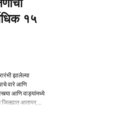
णांचा
्वाधिक १५
रारंभी झालेल्या
ाचे वारे आणि
्या आणि वाड्यांमध्ये
 जिल्ह्यात आतापर् ...