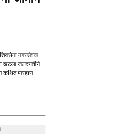
ले शिवसेना नगरसेवक
रणाचा खटला जलदगतीने
त या कथित मारहाण