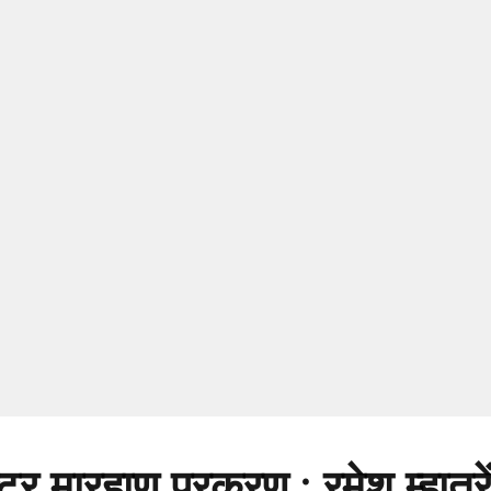
टर मारहाण प्रकरण : रमेश म्हात्र