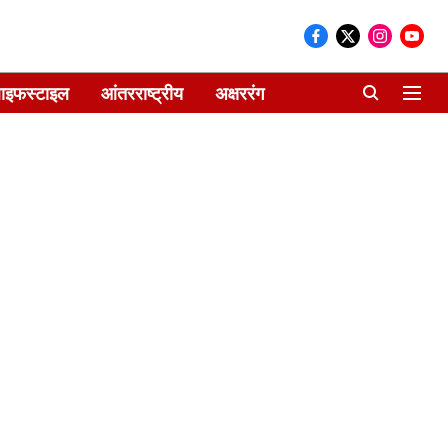
ाइफस्टाइल
आंतरराष्ट्रीय
अक्षररंग