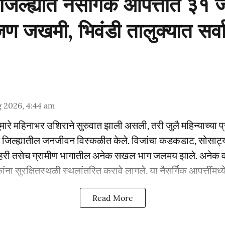
िल्ह्यात नैसर्गिक आपत्तीत ३१ ज
 जण जखमी, भिवंडी तालुक्यात सर
 2026, 4:44 am
सुमारे महिनाभर उशिराने सुरुवात झाली असली, तरी जुलै महिन्याच्या प्
े जिल्ह्यातील जनजीवन विस्कळीत केले. विजांचा कडकडाट, सोसाट्य
हरी तसेच ग्रामीण भागातील अनेक सखल भाग जलमय झाले. अनेक वस्त
ंना सुरक्षितस्थळी स्थलांतरित करावे लागले. या नैसर्गिक आपत्तींमध्ये
Read More