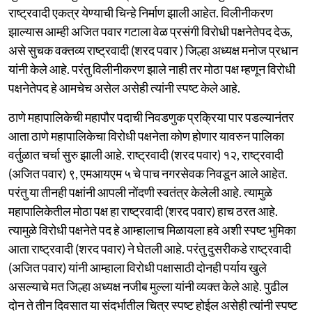
राष्ट्रवादी एकत्र येण्याची चिन्हे निर्माण झाली आहेत. विलीनीकरण
झाल्यास आम्ही अजित पवार गटाला वेळ प्रसंगी विरोधी पक्षनेतेपद देऊ,
असे सुचक वक्तव्य राष्ट्रवादी (शरद पवार ) जिल्हा अध्यक्ष मनोज प्रधान
यांनी केले आहे. परंतु विलीनीकरण झाले नाही तर मोठा पक्ष म्हणून विरोधी
पक्षनेतेपद हे आमचेच असेल असेही त्यांनी स्पष्ट केले आहे.
ठाणे महापालिकेची महापौर पदाची निवडणुक प्रक्रिया पार पडल्यानंतर
आता ठाणे महापालिकेचा विरोधी पक्षनेता कोण होणार यावरुन पालिका
वर्तुळात चर्चा सुरु झाली आहे. राष्ट्रवादी (शरद पवार) १२, राष्ट्रवादी
(अजित पवार) ९, एमआयएम ५ चे पाच नगरसेवक निवडून आले आहेत.
परंतु या तीनही पक्षांनी आपली नोंदणी स्वतंत्र केलेली आहे. त्यामुळे
महापालिकेतील मोठा पक्ष हा राष्ट्रवादी (शरद पवार) हाच ठरत आहे.
त्यामुळे विरोधी पक्षनेते पद हे आम्हालाच मिळायला हवे अशी स्पष्ट भुमिका
आता राष्ट्रवादी (शरद पवार) ने घेतली आहे. परंतु दुसरीकडे राष्ट्रवादी
(अजित पवार) यांनी आम्हाला विरोधी पक्षासाठी दोनही पर्याय खुले
असल्याचे मत जिल्हा अध्यक्ष नजीब मुल्ला यांनी व्यक्त केले आहे. पुढील
दोन ते तीन दिवसात या संदर्भातील चित्र स्पष्ट होईल असेही त्यांनी स्पष्ट