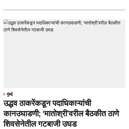
मुंबई
उद्धव ठाकरेंकडून पदाधिकाऱ्यांची
कानउघाडणी; ‘मातोश्री’वरील बैठकीत ठाणे
शिवसेनेतील गटबाजी उघड