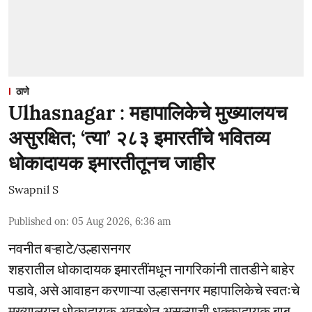
ठाणे
Ulhasnagar : महापालिकेचे मुख्यालयच
असुरक्षित; ‘त्या’ २८३ इमारतींचे भवितव्य
धोकादायक इमारतीतूनच जाहीर
Swapnil S
Published on
:
05 Aug 2026, 6:36 am
नवनीत बऱ्हाटे/उल्हासनगर
शहरातील धोकादायक इमारतींमधून नागरिकांनी तातडीने बाहेर
पडावे, असे आवाहन करणाऱ्या उल्हासनगर महापालिकेचे स्वतःचे
मुख्यालयच धोकादायक अवस्थेत असल्याची धक्कादायक बाब