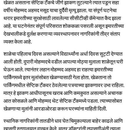
खेळत असताना सेप्टिक टँकचे जीर्ण झाकण तुटल्याने त्यात पडून सहा
वर्षीय मोहम्मद अहमद मसूद याचा दुर्दैवी मृत्यू झाला. या संपूर्ण घटनेचा
थरार इमारतीच्या सुरक्षेसाठी लावलेल्या सीसीटीव्ही कॅमेऱ्यात कैद झाला
आहे. या घटनेनंतर संपूर्ण परिसरात शोककळा पसरली असून इमारतीच्या
देखभालीकडे दुर्लक्ष करणाऱ्या व्यवस्थापनावर नागरिकांनी तीव्र संताप
व्यक्त केला आहे.
शाळेचा पहिलाच दिवस असल्याने विद्यार्थ्यांना अर्धा दिवस सुट्टी देण्यात
आली होती. दुपारी मोहम्मदचे वडील आपल्या मोठ्या मुलाला शाळेतून घरी
घेऊन आले. त्यानंतर लहान मोहम्मद अहमद हा राहत्या इमारतीच्या
पार्किंगमध्ये इतर मुलांसोबत खेळण्यासाठी गेला होता. खेळताना तो
पार्किंगमधील सेप्टिक टँकवर ठेवलेल्या पत्र्याच्या झाकणावर उभा राहिला.
मात्र हे झाकण आधीपासूनच खराब आणि कमकुवत असल्याने अचानक
आत कोसळले आणि मोहम्मद थेट सेप्टिक टँकमध्ये पडला. त्याच्यासोबत
खेळणाऱ्या मुलांनी आरडाओरडा करून घरच्यांना माहिती दिली.
स्थानिक नागरिकांनी तातडीने धाव घेत चिमुकल्याला बाहेर काढले आणि
खासगी रुग्णालयात दाखल केले. मात्र डॉक्टरांनी तपासणीअंती त्याला