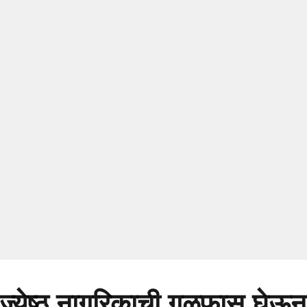
्येष्ठ नागरिकाची गळफास घेऊन 