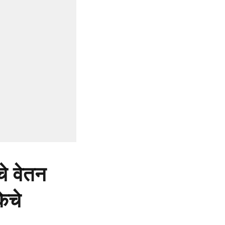
चे वेतन
ेचे