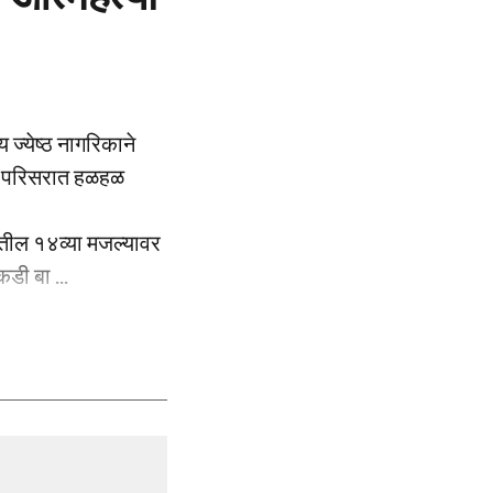
ज्येष्ठ नागरिकाने
े परिसरात हळहळ
ीतील १४व्या मजल्यावर
डी बा ...