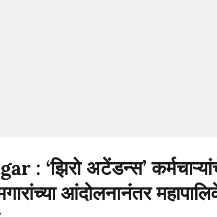
 : ‘झिरो अटेंडन्स’ कर्मचाऱ्यां
गारांच्या आंदोलनानंतर महापालिक