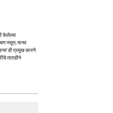
 केलेल्या
डचण नसून, मानव
्स’ ही प्रमुख कारणे
ींचे तातडीने