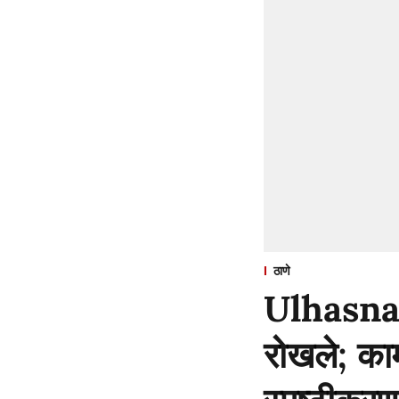
ठाणे
Ulhasnagar
रोखले; काम