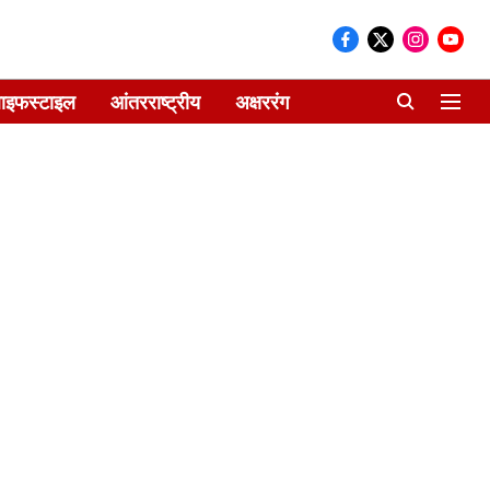
ाइफस्टाइल
आंतरराष्ट्रीय
अक्षररंग