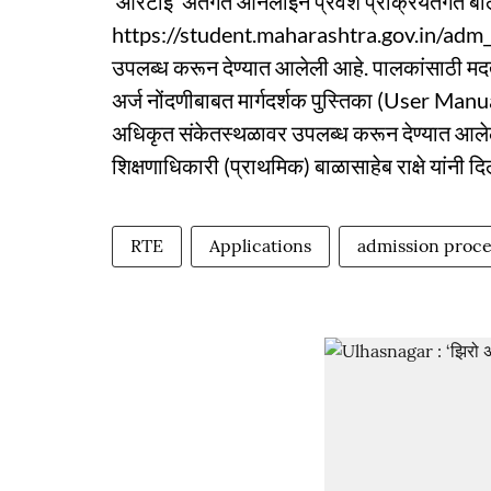
‘आरटीई’ अंतर्गत ऑनलाइन प्रवेश प्रक्रियेंतर्गत बा
https://student.maharashtra.gov.in/adm_Port
उपलब्ध करून देण्यात आलेली आहे. पालकांसाठी मदत
अर्ज नोंदणीबाबत मार्गदर्शक पुस्तिका (User Manu
अधिकृत संकेतस्थळावर उपलब्ध करून देण्यात आलेली आ
शिक्षणाधिकारी (प्राथमिक) बाळासाहेब राक्षे यांनी द
RTE
Applications
admission proce