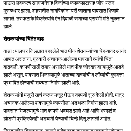
पाऊस लवकरच ढगगर्जनेसह विजांच्या कडकडाटासह जोर धरून
मुसळधार झाला. शहरातील नागरिकांना घरी जाताना पावसात भिजावे
लागले, तर फटाके विक्रेत्यांचे ऐन दिवाळी सणाच्या प्रारंभी मोठे नुकसान
झाले.
शेतकऱ्यांच्या चिंतेत वाढ
वाडा : पालघर जिल्ह्यात बहरलेले भात पीक शेतकऱ्यांच्या चेहऱ्यावर आनंद
आणत असताना, गुरुवारी अचानक आलेल्या पावसाने त्यांची चिंता
वाढवली. कापणीसाठी तयार असलेले भात पीक जोरदार वाऱ्यामुळे आडवे
झाले असून, पावसात भिजल्यामुळे भाताच्या दाण्यांची व लोंब्यांची गुणवत्ता
प्रभावित होण्याची शक्यता निर्माण झाली आहे.
शेतकऱ्यांनी मजुरी खर्च करून मजूर घेऊन कापणी सुरु केली होती. मात्र
अचानक आलेल्या पावसामुळे कापणीला अडथळा निर्माण झाला आहे.
पावसात भिजल्यामुळे भात कापणे अवघड झाले आहे आणि भरडाई व
झोडणी प्रक्रियेतही अडचणी येण्याची चिन्हे दिसू लागली आहेत.
जिल्ह्यातील विक्रमगड, साखरे तसेच वाडा तालुक्यात पावसाने जोरदार