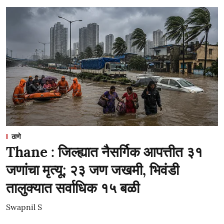
ठाणे
Thane : जिल्ह्यात नैसर्गिक आपत्तीत ३१
जणांचा मृत्यू; २३ जण जखमी, भिवंडी
तालुक्यात सर्वाधिक १५ बळी
Swapnil S