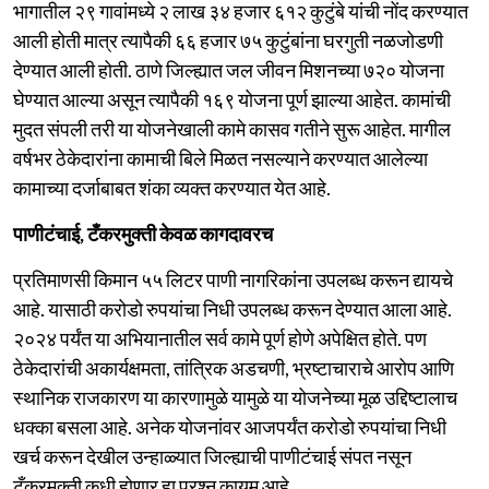
भागातील २९ गावांमध्ये २ लाख ३४ हजार ६१२ कुटुंबे यांची नोंद करण्यात
आली होती मात्र त्यापैकी ६६ हजार ७५ कुटुंबांना घरगुती नळजोडणी
देण्यात आली होती. ठाणे जिल्ह्यात जल जीवन मिशनच्या ७२० योजना
घेण्यात आल्या असून त्यापैकी १६९ योजना पूर्ण झाल्या आहेत. कामांची
मुदत संपली तरी या योजनेखाली कामे कासव गतीने सुरू आहेत. मागील
वर्षभर ठेकेदारांना कामाची बिले मिळत नसल्याने करण्यात आलेल्या
कामाच्या दर्जाबाबत शंका व्यक्त करण्यात येत आहे.
पाणीटंचाई, टँकरमुक्ती केवळ कागदावरच
प्रतिमाणसी किमान ५५ लिटर पाणी नागरिकांना उपलब्ध करून द्यायचे
आहे. यासाठी करोडो रुपयांचा निधी उपलब्ध करून देण्यात आला आहे.
२०२४ पर्यंत या अभियानातील सर्व कामे पूर्ण होणे अपेक्षित होते. पण
ठेकेदारांची अकार्यक्षमता, तांत्रिक अडचणी, भ्रष्टाचाराचे आरोप आणि
स्थानिक राजकारण या कारणामुळे यामुळे या योजनेच्या मूळ उद्दिष्टालाच
धक्का बसला आहे. अनेक योजनांवर आजपर्यंत करोडो रुपयांचा निधी
खर्च करून देखील उन्हाळ्यात जिल्ह्याची पाणीटंचाई संपत नसून
टँकरमुक्ती कधी होणार हा प्रश्न कायम आहे.