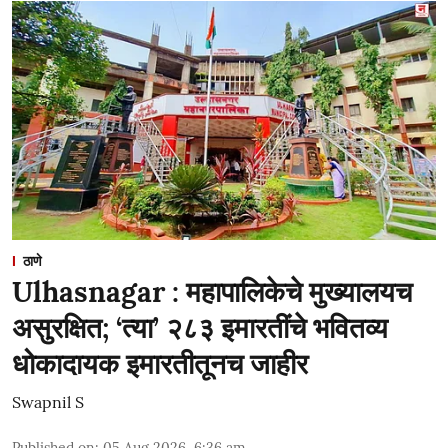
ठाणे
Ulhasnagar : महापालिकेचे मुख्यालयच
असुरक्षित; ‘त्या’ २८३ इमारतींचे भवितव्य
धोकादायक इमारतीतूनच जाहीर
Swapnil S
Published on
:
05 Aug 2026, 6:36 am