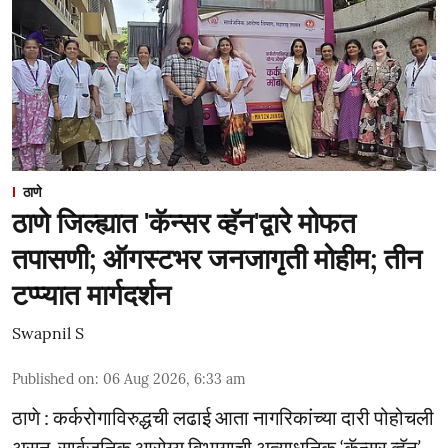
ठाणे
ठाणे जिल्ह्यात 'कॅन्सर व्हॅन'द्वारे मोफत
तपासणी; ऑगस्टभर जनजागृती मोहीम; तीन
टप्प्यात मार्गदर्शन
Swapnil S
Published on
:
06 Aug 2026, 6:33 am
ठाणे : कर्करोगाविरुद्धची लढाई आता नागरिकांच्या दारी पोहोचली
असून, सार्वजनिक आरोग्य विभागाची अत्याधुनिक ‘कॅन्सर व्हॅन’