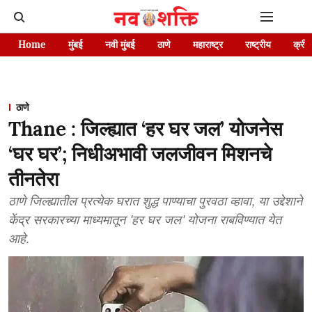
Home
मुंबई
नवी मुंबई
ठाणे
महाराष्ट्र
राष्ट्रीय
क्रीड
ठाणे
Thane : जिल्ह्यात ‘हर घर जल’ योजनेस
‘घर घर’; निधीअभावी जलजीवन मिशनचे
तीनतेरा
ठाणे जिल्ह्यातील प्रत्येक घरात शुद्ध पाण्याचा पुरवठा व्हावा, या उद्देशाने
केंद्र सरकारच्या माध्यमातून 'हर घर जल' योजना राबविण्यात येत
आहे.