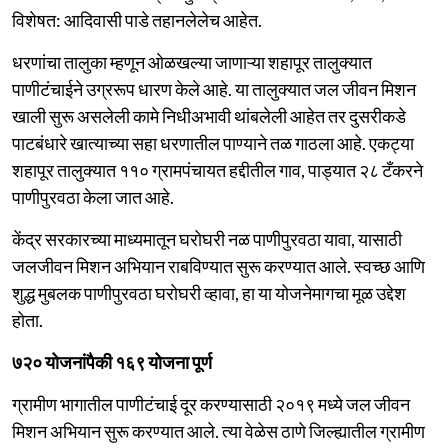
विशेषत: आदिवासी पाडे तहानलेलेच आहेत.
धरणांचा तालुका म्हणून ओळखल्या जाणाऱ्या शहापूर तालुक्यात
पाणीटंचाईने उग्ररूप धारण केले आहे. या तालुक्यात जल जीवन मिशन
खाली सुरू असलेली कामे निधीअभावी थांबलेली आहेत तर दुसरीकडे
पाटबंधारे खात्याच्या सहा धरणातील पाण्याने तळ गाठला आहे. एकट्या
शहापूर तालुक्यात ११० ग्रामपंचायत हद्दीतील गाव, पाड्यात २८ टँकरने
पाणीपुरवठा केला जात आहे.
केंद्र सरकारच्या माध्यमातून घरोघरी नळ पाणीपुरवठा यावा, यासाठी
जलजीवन मिशन अभियान राबविण्यात सुरू करण्यात आले. स्वच्छ आणि
शुद्ध मुबलक पाणीपुरवठा घरोघरी व्हावा, हा या योजनेमागचा मूळ उद्देश
होता.
७२० योजनांपैकी १६९ योजना पूर्ण
ग्रामीण भागातील पाणीटंचाई दूर करण्यासाठी २०१९ मध्ये जल जीवन
मिशन अभियान सुरू करण्यात आले. त्या वेळेस ठाणे जिल्ह्यातील ग्रामीण