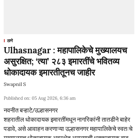
ठाणे
Ulhasnagar : महापालिकेचे मुख्यालयच
असुरक्षित; ‘त्या’ २८३ इमारतींचे भवितव्य
धोकादायक इमारतीतूनच जाहीर
Swapnil S
Published on
:
05 Aug 2026, 6:36 am
नवनीत बऱ्हाटे/उल्हासनगर
शहरातील धोकादायक इमारतींमधून नागरिकांनी तातडीने बाहेर
पडावे, असे आवाहन करणाऱ्या उल्हासनगर महापालिकेचे स्वतःचे
मुख्यालयच धोकादायक अवस्थेत असल्याची धक्कादायक बाब