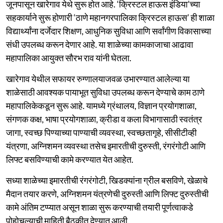
जूनपासून खारेगाव येथे सुरू होत आहे. ‘क्रिस्टल हाऊस इंडिया’च्या
सहकार्याने सुरू होणारी ‘ठाणे महानगरपालिका क्रिस्टल हाऊस’ ही शाळा
विद्यार्थ्यांना दर्जेदार शिक्षण, आधुनिक सुविधा आणि सर्वांगीण विकासाच्या
संधी उपलब्ध करून देणार आहे. या शाळेच्या कामकाजाचा आढावा
महापालिका आयुक्त सौरभ राव यांनी घेतला.
खारेगाव येथील सफायर रुग्णालयाजवळ उभारण्यात आलेल्या या
शाळेसाठी आवश्यक पायाभूत सुविधा उपलब्ध करून देण्याचे काम ठाणे
महापालिकेकडून सुरू आहे. यामध्ये ग्रंथालय, विज्ञान प्रयोगशाळा,
संगणक कक्ष, भाषा प्रयोगशाळा, क्रीडा व कला विभागासाठी स्वतंत्र
जागा, स्वच्छ पिण्याच्या पाण्याची व्यवस्था, स्वच्छतागृहे, सीसीटीव्ही
यंत्रणा, अग्निशमन व्यवस्था तसेच इमारतीची दुरुस्ती, रंगरंगोटी आणि
लिफ्ट बसविण्याची कामे करण्यात येत आहेत.
सध्या शाळेच्या इमारतीची रंगरंगोटी, खिडक्यांना ग्रील बसविणे, खेळाचे
मैदान तयार करणे, अग्निशमन यंत्रणेची दुरुस्ती आणि लिफ्ट दुरुस्तीची
कामे अंतिम टप्प्यात असून शाळा सुरू करण्याची तयारी पूर्णत्वाकडे
पोहोचल्याची माहिती बैठकीत देण्यात आली.