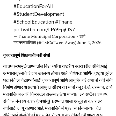
#EducationForAll
#StudentDevelopment
#SchoolEducation
#Thane
pic.twitter.com/LPi9FpjOS7
— Thane Municipal Corporation - ठाणे
महानगरपालिका (@TMCaTweetAway)
June 2, 2026
गुणवत्तापूर्ण शिक्षणाची नवी संधी
या उपक्रमामुळे ठाण्यातील विद्यार्थ्यांना राष्ट्रीय स्तरावरील सीबीएसई
अभ्यासक्रमाचे शिक्षण उपलब्ध होणार आहे. विशेषतः आर्थिकदृष्ट्या दुर्बल
घटकांतील विद्यार्थ्यांसाठी गुणवत्तापूर्ण आणि आधुनिक शिक्षणाची नवी संधी
निर्माण होणार असल्याचे आयुक्त सौरभ राव यांनी नमूद केले. दरम्यान, ठाणे
महापालिका आणि क्रिस्टल हाऊस इंडिया यांच्यात ३० सप्टेंबर २०२५
रोजी सामंजस्य करार (एमओयू) करण्यात आला असून हा करार ३०
वर्षांसाठी लागू राहणार आहे. महापालिकेने प्रशासकीय मान्यता देत
सीबीएसई बोर्डाची पूर्व प्राथमिक ते इयत्ता बारावीपर्यंतची शाळा सुरू