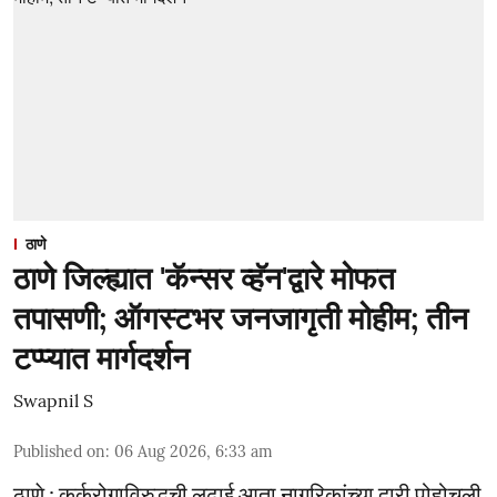
ठाणे
ठाणे जिल्ह्यात 'कॅन्सर व्हॅन'द्वारे मोफत
तपासणी; ऑगस्टभर जनजागृती मोहीम; तीन
टप्प्यात मार्गदर्शन
Swapnil S
Published on
:
06 Aug 2026, 6:33 am
ठाणे : कर्करोगाविरुद्धची लढाई आता नागरिकांच्या दारी पोहोचली