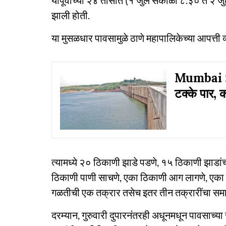
यापूर्वीच्या २४ तासांत (१ जुलै सकाळी ८.३० ते २
झाली होती.
या मुसळधार पावसामुळे ठाणे महापालिकेच्या आपत्ती व
Mumbai : ध
टक्के पार, 
त्यामध्ये २० ठिकाणी झाडे पडणे, १५ ठिकाणी झाडां
ठिकाणी पाणी साचणे, एका ठिकाणी आग लागणे, एका
गळतीची एक तक्रार तसेच इतर तीन तक्रारींचा समा
दरम्यान, गुरुवारी दुपारनंतरही अधूनमधून पावसाच्