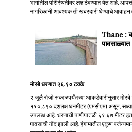
भागांतील परिस्थितीवर लक्ष ठेवण्यात येत आहे. आपत
नागरिकांनी आवश्यक ती खबरदारी घेण्याचे आवाहन
Thane : बारव
पावसाळ्यात 
मोरबे धरणात २६.९० टक्के
२ जुलै रोजी सकाळपर्यंतच्या आकडेवारीनुसार मोरब
१९०.८९० दशलक्ष घनमीटर (एमसीएम) असून, सध्य
उपलब्ध आहे. धरणाची पाणीपातळी ६९.६७ मीटर इतकी
पावसाची नोंद झाली आहे. हंगामातील एकूण पर्जन्यम