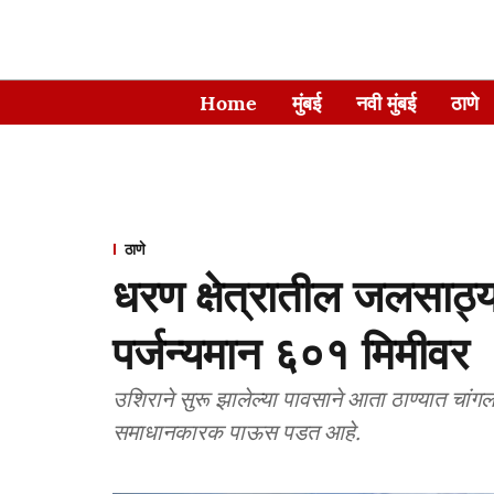
Home
मुंबई
नवी मुंबई
ठाणे
ठाणे
धरण क्षेत्रातील जलसाठ्य
पर्जन्यमान ६०१ मिमीवर
उशिराने सुरू झालेल्या पावसाने आता ठाण्यात चां
समाधानकारक पाऊस पडत आहे.