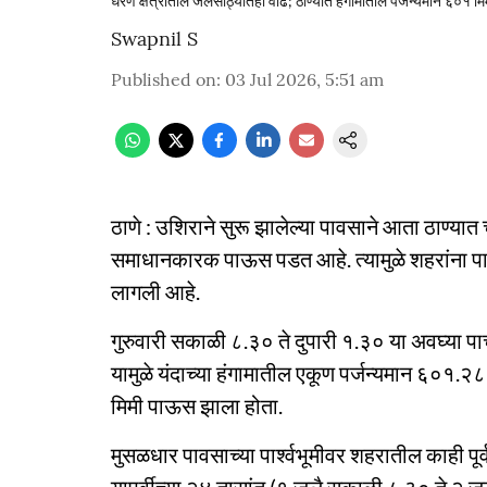
धरण क्षेत्रातील जलसाठ्यातही वाढ; ठाण्यात हंगामातील पर्जन्यमान ६०१ म
Swapnil S
Published on
:
03 Jul 2026, 5:51 am
ठाणे : उशिराने सुरू झालेल्या पावसाने आता ठाण्या
समाधानकारक पाऊस पडत आहे. त्यामुळे शहरांना प
लागली आहे.
गुरुवारी सकाळी ८.३० ते दुपारी १.३० या अवघ्या प
यामुळे यंदाच्या हंगामातील एकूण पर्जन्यमान ६०१.२
मिमी पाऊस झाला होता.
मुसळधार पावसाच्या पार्श्वभूमीवर शहरातील काही पू