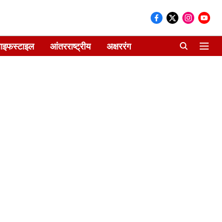
ाइफस्टाइल
आंतरराष्ट्रीय
अक्षररंग