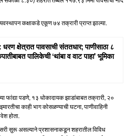
 जुलै सकाळी ८.३०) शहरात तब्बल १५७.९३ मिमी पावसाची नोंद
्यवस्थापन कक्षाकडे एकूण ७४ तक्रारी प्राप्त झाल्या.
रण क्षेत्रात पावसाची संततधार; पाणीसाठा ८
कपातीबाबत पालिकेची ‘थांबा व वाट पाहा’ भूमिका
च्या फांद्या पडणे, १३ धोकादायक झाडांबाबत तक्रारी, २०
 इमारतीचा काही भाग कोसळण्याची घटना, पाणीवाहिनी
वेश होता.
या सरी सुरू असल्याने प्रशासनाकडून शहरातील विविध