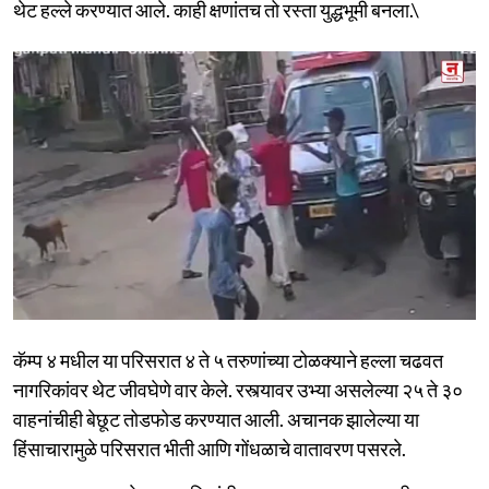
थेट हल्ले करण्यात आले. काही क्षणांतच तो रस्ता युद्धभूमी बनला.\
कॅम्प ४ मधील या परिसरात ४ ते ५ तरुणांच्या टोळक्याने हल्ला चढवत
नागरिकांवर थेट जीवघेणे वार केले. रस्त्यावर उभ्या असलेल्या २५ ते ३०
वाहनांचीही बेछूट तोडफोड करण्यात आली. अचानक झालेल्या या
हिंसाचारामुळे परिसरात भीती आणि गोंधळाचे वातावरण पसरले.