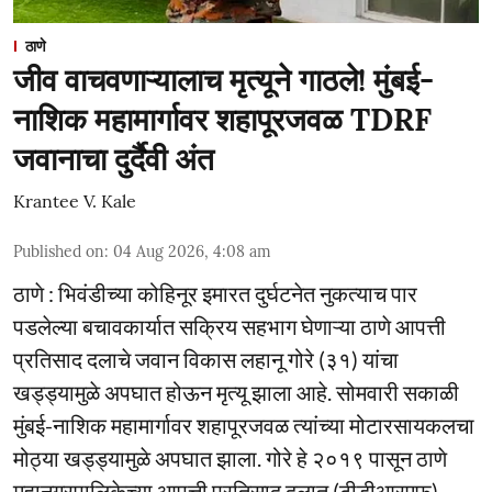
ठाणे
जीव वाचवणाऱ्यालाच मृत्यूने गाठले! मुंबई-
नाशिक महामार्गावर शहापूरजवळ TDRF
जवानाचा दुर्दैवी अंत
Krantee V. Kale
Published on
:
04 Aug 2026, 4:08 am
ठाणे : भिवंडीच्या कोहिनूर इमारत दुर्घटनेत नुकत्याच पार
पडलेल्या बचावकार्यात सक्रिय सहभाग घेणाऱ्या ठाणे आपत्ती
प्रतिसाद दलाचे जवान विकास लहानू गोरे (३१) यांचा
खड्ड्यामुळे अपघात होऊन मृत्यू झाला आहे. सोमवारी सकाळी
मुंबई-नाशिक महामार्गावर शहापूरजवळ त्यांच्या मोटारसायकलचा
मोठ्या खड्ड्यामुळे अपघात झाला. गोरे हे २०१९ पासून ठाणे
महानगरपालिकेच्या आपत्ती प्रतिसाद दलात (टीडीआरएफ)