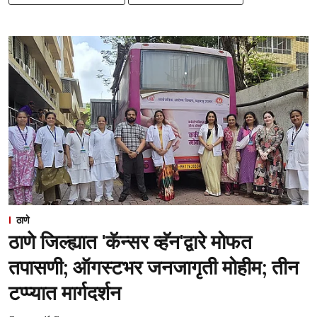
ठाणे
ठाणे जिल्ह्यात 'कॅन्सर व्हॅन'द्वारे मोफत
तपासणी; ऑगस्टभर जनजागृती मोहीम; तीन
टप्प्यात मार्गदर्शन