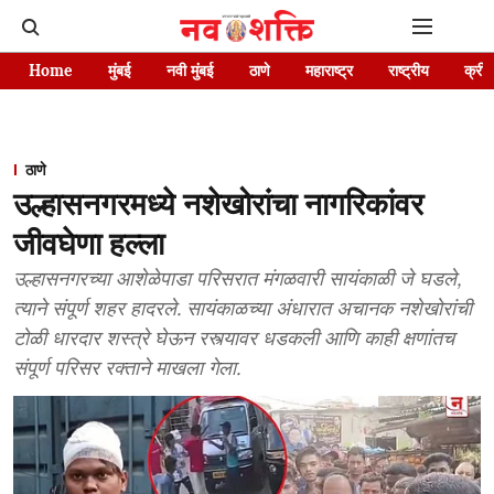
Home
मुंबई
नवी मुंबई
ठाणे
महाराष्ट्र
राष्ट्रीय
क्रीड
ठाणे
उल्हासनगरमध्ये नशेखोरांचा नागरिकांवर
जीवघेणा हल्ला
उल्हासनगरच्या आशेळेपाडा परिसरात मंगळवारी सायंकाळी जे घडले,
त्याने संपूर्ण शहर हादरले. सायंकाळच्या अंधारात अचानक नशेखोरांची
टोळी धारदार शस्त्रे घेऊन रस्त्यावर धडकली आणि काही क्षणांतच
संपूर्ण परिसर रक्ताने माखला गेला.