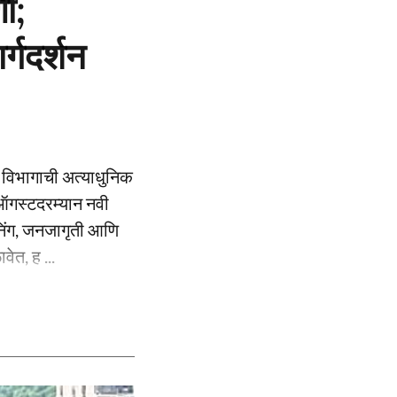
णी;
्गदर्शन
य विभागाची अत्याधुनिक
११ ऑगस्टदरम्यान नवी
ीनिंग, जनजागृती आणि
ेत, ह ...