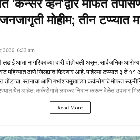
यात 'कॅन्सर व्हॅन'द्वारे मोफत तपास
जागृती मोहीम; तीन टप्प्यात मार
g 2026, 6:33 am
्धची लढाई आता नागरिकांच्या दारी पोहोचली असून, सार्वजनिक आरोग्
 ऑगस्ट महिन्यात ठाणे जिल्ह्यात फिरणार आहे. पहिल्या टप्प्यात ३ ते 
्रात तोंडाचा, स्तनाचा आणि गर्भाशयमुखाच्या कर्करोगाचे मोफत स्क्र
्यात येत आहेत. कर्करोगाचे लवकर निदान करून वेळेत उपचार मिळाव
Read More