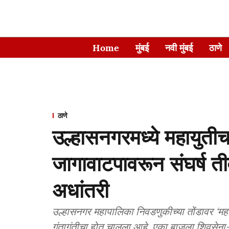
Home
मुंबई
नवी मुंबई
ठाणे
ठाणे
उल्हासनगरमध्ये महायुतीचा
जागावाटपावरून संघर्ष तीव
अधांतरी
उल्हासनगर महापालिका निवडणुकीच्या तोंडावर ‘मह
गुंतागुंतीचा होत चालला आहे. एका बाजूला शिवसे