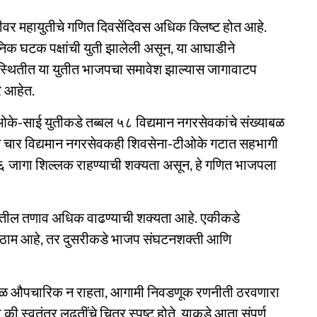
ीवर महायुतीचे गणित दिवसेंदिवस अधिक क्लिष्ट होत आहे.
क घटक पक्षांची युती झालेली असून, या आघाडीने
स्थितीत या युतीत भाजपचा समावेश झाल्यास जागावाटप
र आहेत.
ओके-साई युतीकडे तब्बल ५८ विद्यमान नगरसेवकांचे संख्याबळ
े चार विद्यमान नगरसेवकही शिवसेना-टीओके गटात सहभागी
१६ जागा शिल्लक राहण्याची शक्यता असून, हे गणित भाजपला
्यातील तणाव अधिक वाढण्याची शक्यता आहे. एकीकडे
र ठाम आहे, तर दुसरीकडे भाजप संघटनशक्ती आणि
केवळ औपचारिक न राहता, आगामी निवडणूक रणनीती ठरवणारा
ी स्वतंत्र लढतींचे चित्र स्पष्ट होते, याकडे आता संपूर्ण