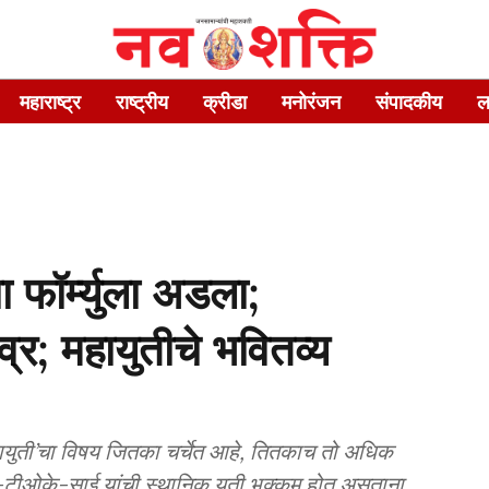
महाराष्ट्र
राष्ट्रीय
क्रीडा
मनोरंजन
संपादकीय
ल
 फॉर्म्युला अडला;
्र; महायुतीचे भवितव्य
ायुती’चा विषय जितका चर्चेत आहे, तितकाच तो अधिक
ना-टीओके-साई यांची स्थानिक युती भक्कम होत असताना,