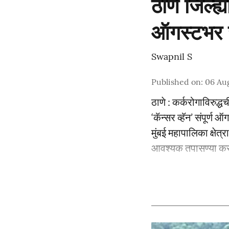
ठाणे जिल्ह्
ऑगस्टभर जन
Swapnil S
Published on
:
06 Au
ठाणे : कर्करोगाविरुद
‘कॅन्सर व्हॅन’ संपूर्ण
मुंबई महापालिका क्षेत
आवश्यक तपासण्या करण