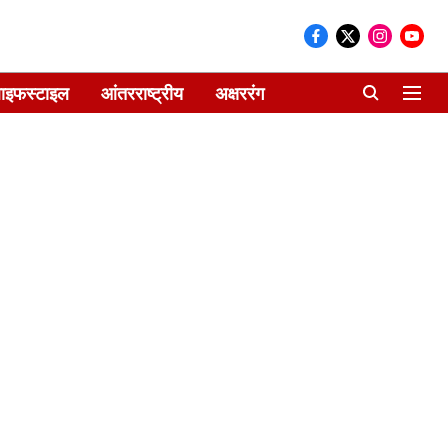
ाइफस्टाइल
आंतरराष्ट्रीय
अक्षररंग