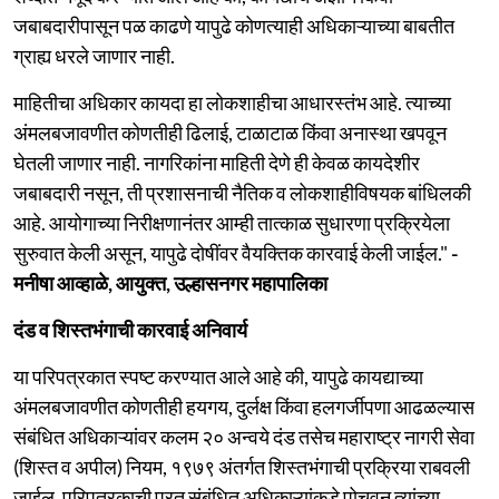
जबाबदारीपासून पळ काढणे यापुढे कोणत्याही अधिकाऱ्याच्या बाबतीत
ग्राह्य धरले जाणार नाही.
माहितीचा अधिकार कायदा हा लोकशाहीचा आधारस्तंभ आहे. त्याच्या
अंमलबजावणीत कोणतीही ढिलाई, टाळाटाळ किंवा अनास्था खपवून
घेतली जाणार नाही. नागरिकांना माहिती देणे ही केवळ कायदेशीर
जबाबदारी नसून, ती प्रशासनाची नैतिक व लोकशाहीविषयक बांधिलकी
आहे. आयोगाच्या निरीक्षणानंतर आम्ही तात्काळ सुधारणा प्रक्रियेला
सुरुवात केली असून, यापुढे दोषींवर वैयक्तिक कारवाई केली जाईल."
-
मनीषा आव्हाळे, आयुक्त, उल्हासनगर महापालिका
दंड व शिस्तभंगाची कारवाई अनिवार्य
या परिपत्रकात स्पष्ट करण्यात आले आहे की, यापुढे कायद्याच्या
अंमलबजावणीत कोणतीही हयगय, दुर्लक्ष किंवा हलगर्जीपणा आढळल्यास
संबंधित अधिकाऱ्यांवर कलम २० अन्वये दंड तसेच महाराष्ट्र नागरी सेवा
(शिस्त व अपील) नियम, १९७९ अंतर्गत शिस्तभंगाची प्रक्रिया राबवली
जाईल. परिपत्रकाची प्रत संबंधित अधिकाऱ्यांकडे पोचवून त्यांच्या