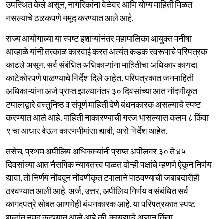
उपस्थित केले असून, नागरिकांना वेळेवर आणि योग्य माहिती मिळत
नसल्याचे ठळकपणे नमूद करण्यात आले आहे.
राज्य आयोगाच्या या स्पष्ट इशाऱ्यांनंतर महापालिका आयुक्त मनीषा
आव्हाळे यांनी तत्काळ कारवाई करत अत्यंत कडक स्वरूपाचे परिपत्रक
काढले असून, सर्व संबंधित अधिकाऱ्यांना माहितीचा अधिकार कायदा
काटेकोरपणे पाळण्याचे निर्देश दिले आहेत. परिपत्रकात जनमाहिती
अधिकाऱ्यांना अर्ज प्राप्त झाल्यानंतर ३० दिवसांच्या आत नोंदणीकृत
टपालाद्वारे वस्तुनिष्ठ व संपूर्ण माहिती देणे बंधनकारक असल्याचे स्पष्ट
करण्यात आले आहे. माहिती नाकारण्याची गरज भासल्यास कलम ८ किंवा
९ चा आधार देऊन कारणमीमांसा द्यावी, असे निर्देश आहेत.
तसेच, प्रथम अपीलिय अधिकाऱ्यांनी प्राप्त अपीलवर ३० ते ४५
दिवसांच्या आत नैसर्गिक न्यायतत्त्व पाळत दोन्ही पक्षांचे म्हणणे ऐकून निर्णय
द्यावा, तो निर्णय नोंदवून नोंदणीकृत टपालाने पाठवण्याची जबाबदारीही
ठरवण्यात आली आहे. अर्ज, उत्तर, अपीलिय निर्णय व संबंधित सर्व
कागदपत्रे सोबत आणणेही बंधनकारक आहे. या परिपत्रकात स्पष्ट
शब्दांत नमूद करण्यात आले आहे की, कायद्याचे अज्ञान किंवा