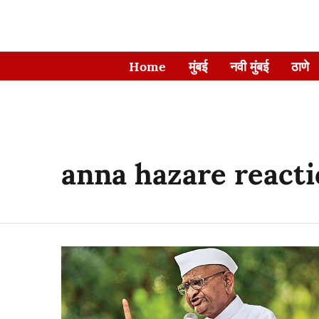
Home
मुंबई
नवी मुंबई
ठाणे
anna hazare react