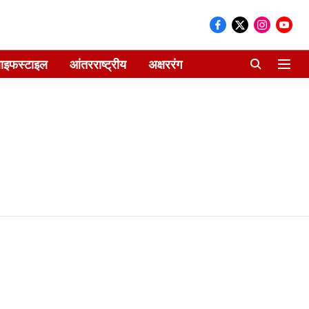
ाइफस्टाइल
आंतरराष्ट्रीय
अक्षररंग