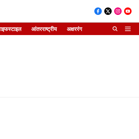
ाइफस्टाइल
आंतरराष्ट्रीय
अक्षररंग