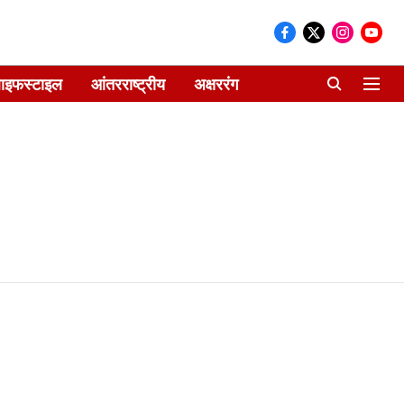
ाइफस्टाइल
आंतरराष्ट्रीय
अक्षररंग