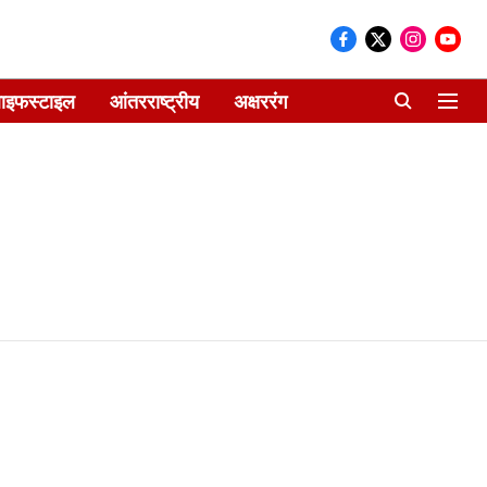
ाइफस्टाइल
आंतरराष्ट्रीय
अक्षररंग