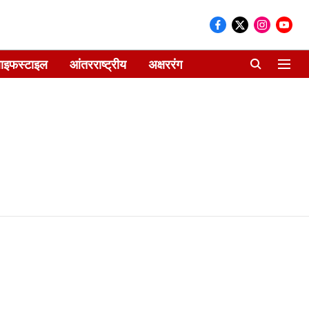
ाइफस्टाइल
आंतरराष्ट्रीय
अक्षररंग