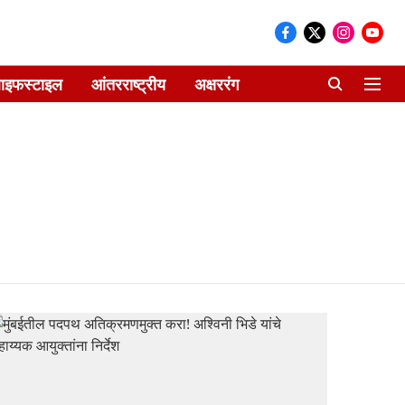
ाइफस्टाइल
आंतरराष्ट्रीय
अक्षररंग