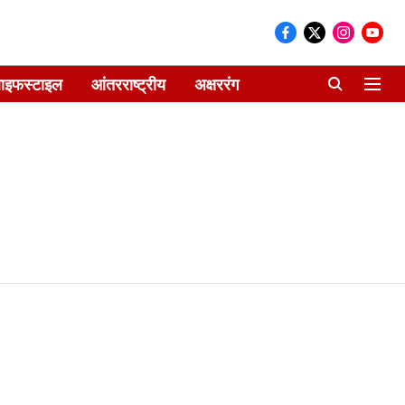
ाइफस्टाइल
आंतरराष्ट्रीय
अक्षररंग