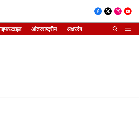
ाइफस्टाइल
आंतरराष्ट्रीय
अक्षररंग