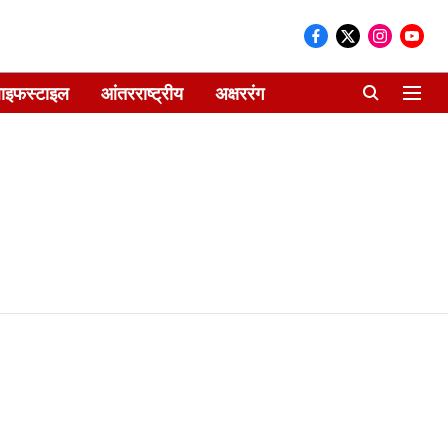
ाइफस्टाइल
आंतरराष्ट्रीय
अक्षररंग