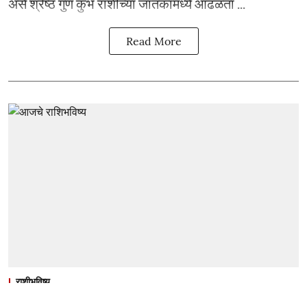
असे श्रेष्ठ गुण कुंभ राशींच्या जातकांमध्ये आढळता ...
Read More
राशीभविष्य
आजचे राशिभविष्य, ६ ऑगस्ट २०२६ :