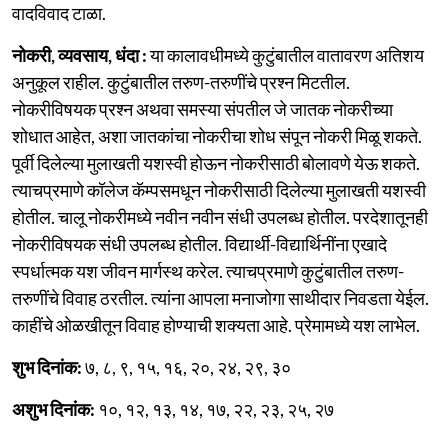
वादविवाद टाळा.
नोकरी, व्यवसाय, धंदा :
या कालावधीमध्ये कुटुंबातील वातावरण अतिशय
अनुकूल राहील. कुटुंबातील तरुण-तरुणींचे प्रश्न मिटतील.
नोकरीविषयक प्रश्न अथवा समस्या संपतील जे जातक नोकरीच्या
शोधात आहेत, अशा जातकांचा नोकरीचा शोध संपून नोकरी मिळू शकते.
पूर्वी दिलेल्या मुलाखती यशस्वी होऊन नोकरीसाठी बोलावणे येऊ शकते.
त्याचप्रमाणे कॉलेज कॅम्पसमधून नोकरीसाठी दिलेल्या मुलाखती यशस्वी
होतील. चालू नोकरीमध्ये नवीन नवीन संधी उपलब्ध होतील. परदेशातूनही
नोकरीविषयक संधी उपलब्ध होतील. विद्यार्थी-विद्यार्थिनींना एखादे
स्पर्धात्मक यश जीवन मार्गस्थ करेल. त्याचप्रमाणे कुटुंबातील तरुण-
तरुणींचे विवाह ठरतील. त्यांना आपला मनाजोगा साथीदार निवडता येईल.
काहींचे ओळखीतून विवाह होण्याची शक्यता आहे. प्रेमामध्ये यश लाभेल.
शुभ दिनांक:
७, ८, ९, १५, १६, २०, २४, २९, ३०
अशुभ दिनांक:
१०, १२, १३, १४, १७, २२, २३, २५, २७