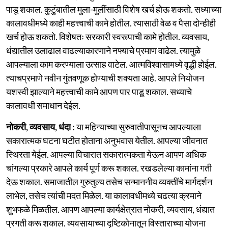
पाडू शकाल. कुटुंबातील मुला-मुलींसाठी विशेष खर्च होऊ शकतो. सध्याच्या
कालावधीमध्ये काही महत्त्वाची कामे होतील. त्यासाठी वेळ व पैसा दोन्हीही
खर्च होऊ शकतो. विशेषतः सरकारी स्वरूपाची कामे होतील. व्यवसाय,
धंद्यातील उलाढाल वाढल्याकारणाने नफ्याचे प्रमाण वाढेल. त्यामुळे
आपल्याला काम करण्याला उत्साह वाटेल. आत्मविश्वासामध्ये वृद्धी होईल.
त्याचप्रमाणे नवीन गुंतवणूक होण्याची शक्यता आहे. आपले नियोजन
यशस्वी झाल्याने महत्त्वाची कामे आपण पार पाडू शकाल. सध्याचे
कालावधी समाधान देईल.
नोकरी, व्यवसाय, धंदा :
या महिन्याच्या सुरुवातीपासूनच आपल्याला
सकारात्मक घटना घटीत होताना अनुभवास येतील. आपल्या जीवनात
स्थिरता येईल. आपल्या विचारात सकारात्मकता येऊन आपण अधिक
चांगल्या प्रकारे आपले कार्य पूर्ण करू शकाल. रखडलेल्या कामांना गती
देऊ शकाल. समाजातील गुरुतुल्य तसेच सन्माननीय व्यक्तींचे मार्गदर्शन
लाभेल, तसेच त्यांची मदत मिळेल. या कालावधीमध्ये चढत्या क्रमाने
शुभफळे मिळतील. आपण आपल्या कार्यक्षेत्रात नोकरी, व्यवसाय, धंद्यात
प्रगती करू शकाल. व्यवसायाच्या दृष्टिकोनातून विस्ताराच्या योजना