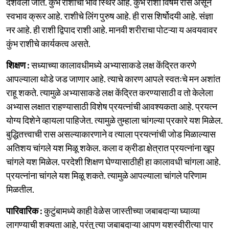
दर्शवली जाते. कुंभ राशीचा भाव स्थिर आहे. कुंभ राशी विषम रास असून
स्वभाव क्रूर आहे. राशीचे लिंग पुरुष आहे. ही रास शिर्षोदयी आहे. संज्ञा
नर आहे. ही राशी द्विपाद राशी आहे. मानवी शरीराचा पोटऱ्या य अवयवावर
कुंभ राशीचे कार्यकत्व असते.
शिक्षण :
सध्याच्या कालावधीमध्ये अभ्यासाकडे लक्ष केंद्रित करणे
आपल्याला थोडे जड जाणार आहे. त्याचे कारण आपले स्वतःचे मन अशांत
राहू शकते. त्यामुळे अभ्यासाकडे लक्ष केंद्रित करण्यासाठी व तो केलेला
अभ्यास लक्षात राहण्यासाठी विशेष प्रयत्नांची आवश्यकता आहे. प्रयत्न
योग्य दिशेने व्हायला पाहिजेत. त्यामुळे तुम्हाला चांगल्या प्रकारे यश मिळेल.
बुद्धितत्त्वाची रास असल्याकारणाने व त्याला प्रयत्नांची जोड मिळाल्यास
अतिशय चांगले यश मिळू शकेल. कला व क्रीडा क्षेत्रात प्रयत्नांना खूप
चांगले यश मिळेल. परदेशी शिक्षण घेण्यासाठीही हा कालावधी चांगला आहे.
प्रयत्नांना चांगले यश मिळू शकते. त्यामुळे आपल्याला चांगले परिणाम
मिळतील.
पारिवारिक :
कुटुंबामध्ये काही वेळेस जास्तीच्या जबाबदाऱ्या घ्याव्या
लागण्याची शक्यता आहे, परंतु त्या जबाबदाऱ्या आपण यशस्वीरीत्या पार