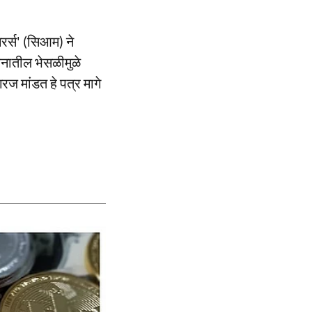
रर्स' (सिआम) ने
ंधनातील भेसळीमुळे
रज मांडत हे पत्र मागे