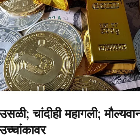
उसळी; चांदीही महागली; मौल्यवान
 उच्चांकावर