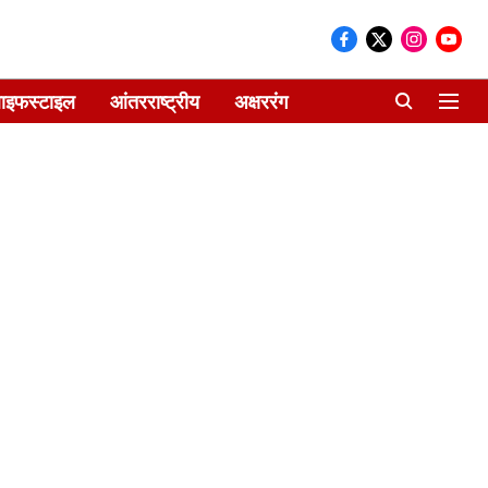
ाइफस्टाइल
आंतरराष्ट्रीय
अक्षररंग