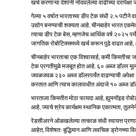
खर्च करणाऱ्या देशांनी नोंदवलेल्या वाढीच्या दरापेक्षा
गेल्या ५ वर्षात भारताच्या डीप टेक संधी २.५ पटीने
उद्योग बनण्याची शक्यता आहे. चीनबाहेर भारत एकमेव 
त्याचा डीप टेक बेस, म्हणजेच आर्थिक वर्ष २०२५ पर
जागतिक रोबोटिक्समध्ये खर्च करून पुढे वाढत आहे,
चीनबाहेर भारताचा एक विश्वासार्ह, कमी किमतीचा जा
टेक प्रगतीमुळे मजबूत होत आहे. ६० अब्ज डॉलर मू
जवळजवळ २३० अब्ज डॉलरपर्यंत वाढण्याची अपेक्षा आह
करतात आणि त्याच कालावधीत अंदाजे १० अब्ज डॉ
भारताला किमतीत मोठा फायदा आहे, ह्युमनॉइड रोबोट्
आहे, ज्याचे श्रेय कार्यक्षम स्थानिक एकात्मता, तुल
रेडसीअरने ओळखलेल्या तत्काळ संधी स्वायत्त प्रणाल
आहेत, विशेषतः बुद्धिमान आणि लवचिक ड्रोनच्या 