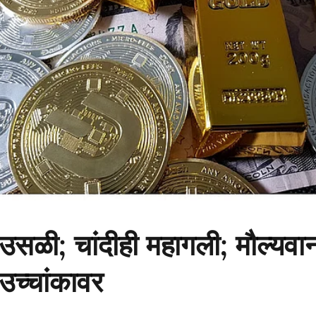
उसळी; चांदीही महागली; मौल्यवान
 उच्चांकावर