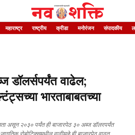
महाराष्ट्र
राष्ट्रीय
क्रीडा
मनोरंजन
संपादकीय
ल
 डॉलर्सपर्यंत वाढेल;
्टंट्सच्या भारताबाबतच्या
क्यता असून २०३० पर्यंत ही बाजारपेठ ३० अब्ज डॉलरपर्यंत
 जागतिक रोबोटिक्समधील वाढीमुळे ही बाजारपेठ वाढत