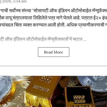
g 2026, 5:54 am
योगाची सर्वोच्च संस्था 'सोसायटी ऑफ इंडियन ऑटोमोबाईल मॅन्युफॅक्च
िक वायू मंत्रालयाला लिहिलेले पत्र मागे घेतले आहे. पत्रात ई२० इ
समस्यांबद्दल चिंता व्यक्त करण्यात आली होती. अधिक प्रमाणीकरणाची ग
ी ऑफ इंडियन ऑटोमोबाईल मॅन्युफॅक्चरर्स'ने म्हटल ...
Read More