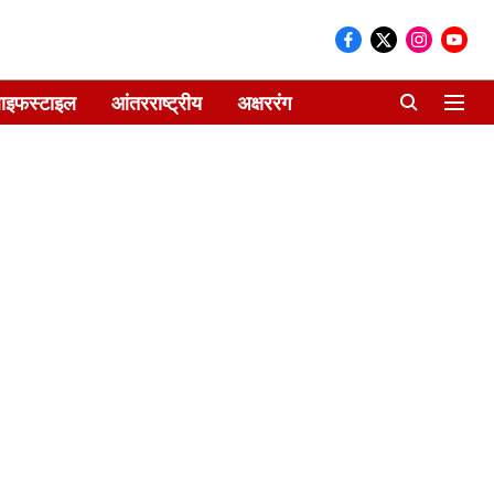
ाइफस्टाइल
आंतरराष्ट्रीय
अक्षररंग