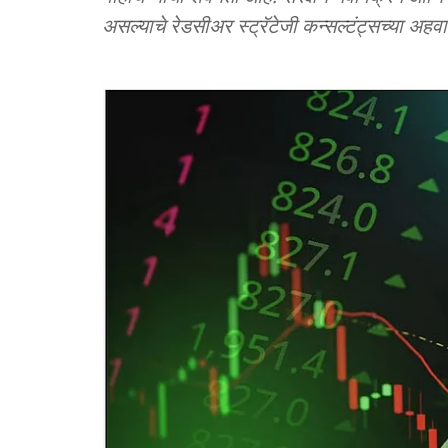
असल्याचे रेडसीअर स्ट्रॅटेजी कन्सल्टंट्सच्या अहव