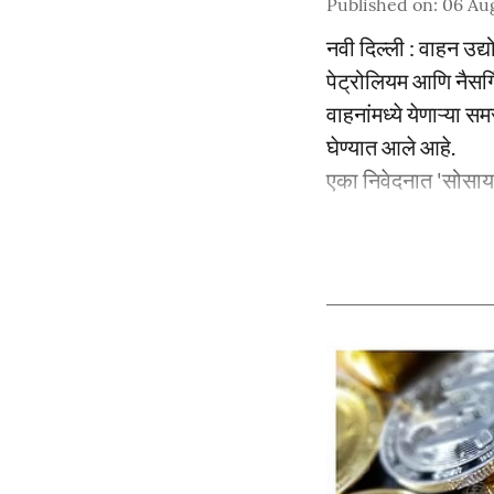
Published on
:
06 Au
नवी दिल्ली : वाहन उद्
पेट्रोलियम आणि नैसर्ग
वाहनांमध्ये येणाऱ्या 
घेण्यात आले आहे.
एका निवेदनात 'सोसायट