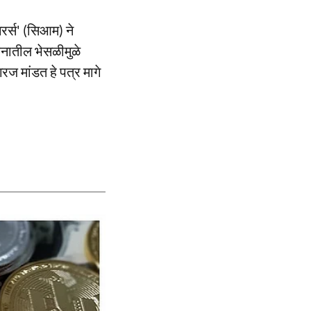
रर्स' (सिआम) ने
ंधनातील भेसळीमुळे
रज मांडत हे पत्र मागे