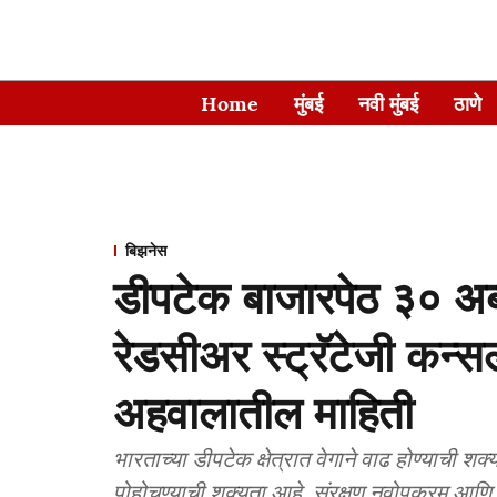
Home
मुंबई
नवी मुंबई
ठाणे
बिझनेस
डीपटेक बाजारपेठ ३० अब्ज
रेडसीअर स्ट्रॅटेजी कन्सल
अहवालातील माहिती
भारताच्या डीपटेक क्षेत्रात वेगाने वाढ होण्याची श
पोहोचण्याची शक्यता आहे. संरक्षण नवोपक्रम आणि