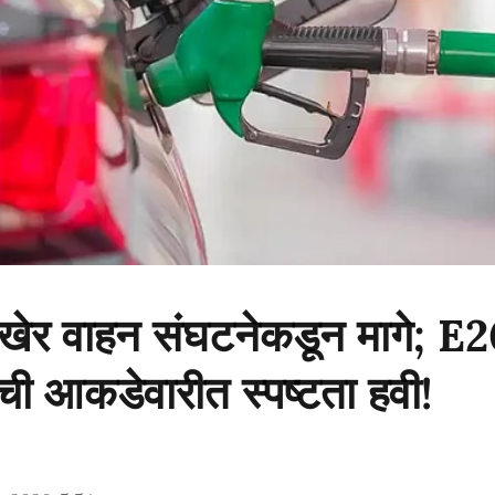
 अखेर वाहन संघटनेकडून मागे; E
ची आकडेवारीत स्पष्टता हवी!