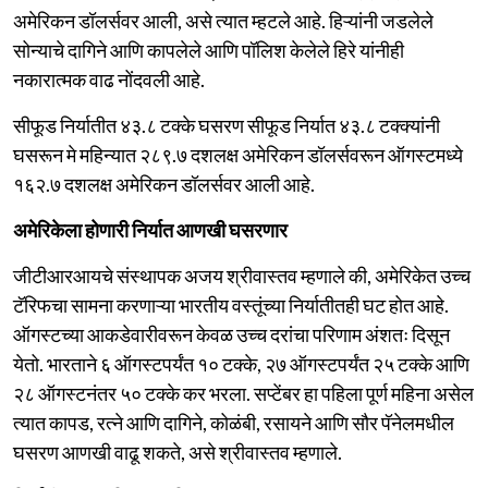
अमेरिकन डॉलर्सवर आली, असे त्यात म्हटले आहे. हिऱ्यांनी जडलेले
सोन्याचे दागिने आणि कापलेले आणि पॉलिश केलेले हिरे यांनीही
नकारात्मक वाढ नोंदवली आहे.
सीफूड निर्यातीत ४३.८ टक्के घसरण सीफूड निर्यात ४३.८ टक्क्यांनी
घसरून मे महिन्यात २८९.७ दशलक्ष अमेरिकन डॉलर्सवरून ऑगस्टमध्ये
१६२.७ दशलक्ष अमेरिकन डॉलर्सवर आली आहे.
अमेरिकेला होणारी निर्यात आणखी घसरणार
जीटीआरआयचे संस्थापक अजय श्रीवास्तव म्हणाले की, अमेरिकेत उच्च
टॅरिफचा सामना करणाऱ्या भारतीय वस्तूंच्या निर्यातीतही घट होत आहे.
ऑगस्टच्या आकडेवारीवरून केवळ उच्च दरांचा परिणाम अंशतः दिसून
येतो. भारताने ६ ऑगस्टपर्यंत १० टक्के, २७ ऑगस्टपर्यंत २५ टक्के आणि
२८ ऑगस्टनंतर ५० टक्के कर भरला. सप्टेंबर हा पहिला पूर्ण महिना असेल
त्यात कापड, रत्ने आणि दागिने, कोळंबी, रसायने आणि सौर पॅनेलमधील
घसरण आणखी वाढू शकते, असे श्रीवास्तव म्हणाले.