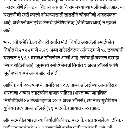
घसरण होणे ही घटना चिंताजनक आणि समजण्याच्या पलीकडील आहे. या
घसरणीची खरी कारणे शोधण्यासाठी तातडीने चौकशीची आवश्यकता
आहे, असे ग्लोबल ट्रेड रिसर्च इनिशिएटिव्ह (जीटीआरआय) ने म्हटले
आहे.
भारताची अमेरिकेला होणारी सर्वात मोठी निर्यात असलेली स्मार्टफोन
निर्यात मे २०२५ मध्ये २.२९ अब्ज डॉलर्सवरून ऑगस्टमध्ये ५८ टक्क्यांनी
घसरून ९६४.८ दशलक्ष डॉलर्सवर आली आहे. तसेच ही घसरण दरमहा
स्थिर राहिली आहे. जूनमध्ये स्मोर्टफोनची निर्यात २ अब्ज डॉलर्स आणि
जुलैमध्ये १.५२ अब्ज डॉलर्स होती.
आर्थिक वर्ष २०२५ मध्ये, अमेरिका १०.६ अब्ज डॉलर्सच्या आयातीसह
भारताचा अव्वल स्मार्टफोन बाजार राहिला (भारताच्या जागतिक
निर्यातीपैकी ४४ टक्के म्हणजे २४.१ अब्ज डॉलर्स), त्यानंतर युरोपियन
युनियन ७.१ अब्ज डॉलर्स (२९.५ टक्के) आयात करत आहे.
ऑगस्टमधील भारताच्या निर्यातीपैकी २८.५ टक्के वाटा असलेल्या टॅरिफ-
फ्री उत्पादनांमध्ये ४१.९ टक्क्यांची सर्वात मोठी घट झाली आहे, जी