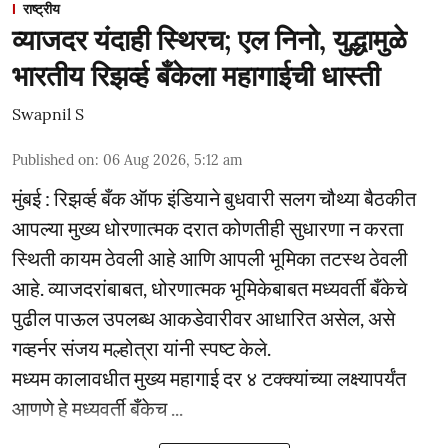
राष्ट्रीय
व्याजदर यंदाही स्थिरच; एल निनो, युद्धामुळे
भारतीय रिझर्व्ह बँकेला महागाईची धास्ती
Swapnil S
Published on
:
06 Aug 2026, 5:12 am
मुंबई : रिझर्व्ह बँक ऑफ इंडियाने बुधवारी सलग चौथ्या बैठकीत
आपल्या मुख्य धोरणात्मक दरात कोणतीही सुधारणा न करता
स्थिती कायम ठेवली आहे आणि आपली भूमिका तटस्थ ठेवली
आहे. व्याजदरांबाबत, धोरणात्मक भूमिकेबाबत मध्यवर्ती बँकेचे
पुढील पाऊल उपलब्ध आकडेवारीवर आधारित असेल, असे
गव्हर्नर संजय मल्होत्रा यांनी स्पष्ट केले.
मध्यम कालावधीत मुख्य महागाई दर ४ टक्क्यांच्या लक्ष्यापर्यंत
आणणे हे मध्यवर्ती बँकेच ...