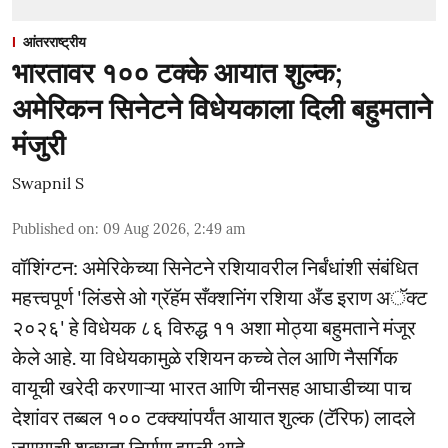
आंतरराष्ट्रीय
भारतावर १०० टक्के आयात शुल्क;
अमेरिकन सिनेटने विधेयकाला दिली बहुमताने
मंजुरी
Swapnil S
Published on
:
09 Aug 2026, 2:49 am
वॉशिंग्टन: अमेरिकेच्या सिनेटने रशियावरील निर्बंधांशी संबंधित
महत्त्वपूर्ण 'लिंडसे ओ ग्रॅहॅम सँक्शनिंग रशिया अँड इराण अॅक्ट
२०२६' हे विधेयक ८६ विरुद्ध ११ अशा मोठ्या बहुमताने मंजूर
केले आहे. या विधेयकामुळे रशियन कच्चे तेल आणि नैसर्गिक
वायूची खरेदी करणाऱ्या भारत आणि चीनसह आघाडीच्या पाच
देशांवर तब्बल १०० टक्क्यांपर्यंत आयात शुल्क (टॅरिफ) लादले
जाण्याची शक्यता निर्माण झाली आहे.