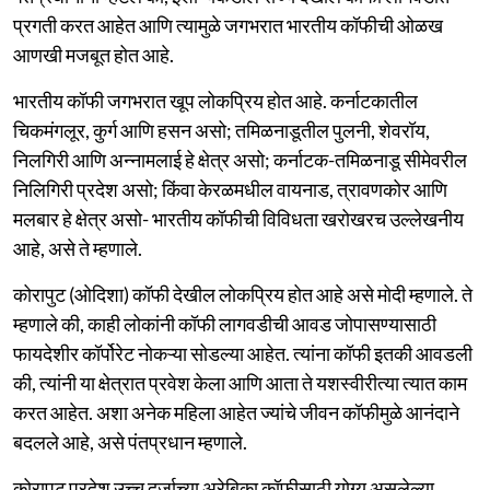
प्रगती करत आहेत आणि त्यामुळे जगभरात भारतीय कॉफीची ओळख
आणखी मजबूत होत आहे.
भारतीय कॉफी जगभरात खूप लोकप्रिय होत आहे. कर्नाटकातील
चिकमंगलूर, कुर्ग आणि हसन असो; तमिळनाडूतील पुलनी, शेवरॉय,
निलगिरी आणि अन्नामलाई हे क्षेत्र असो; कर्नाटक-तमिळनाडू सीमेवरील
निलिगिरी प्रदेश असो; किंवा केरळमधील वायनाड, त्रावणकोर आणि
मलबार हे क्षेत्र असो- भारतीय कॉफीची विविधता खरोखरच उल्लेखनीय
आहे, असे ते म्हणाले.
कोरापुट (ओदिशा) कॉफी देखील लोकप्रिय होत आहे असे मोदी म्हणाले. ते
म्हणाले की, काही लोकांनी कॉफी लागवडीची आवड जोपासण्यासाठी
फायदेशीर कॉर्पोरेट नोकऱ्या सोडल्या आहेत. त्यांना कॉफी इतकी आवडली
की, त्यांनी या क्षेत्रात प्रवेश केला आणि आता ते यशस्वीरीत्या त्यात काम
करत आहेत. अशा अनेक महिला आहेत ज्यांचे जीवन कॉफीमुळे आनंदाने
बदलले आहे, असे पंतप्रधान म्हणाले.
कोरापूट प्रदेश उच्च दर्जाच्या अरेबिका कॉफीसाठी योग्य असलेल्या