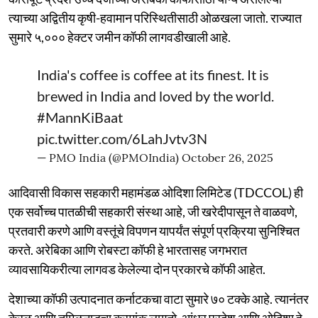
त्याच्या अद्वितीय कृषी-हवामान परिस्थितीसाठी ओळखला जातो. राज्यात
सुमारे ५,००० हेक्टर जमीन कॉफी लागवडीखाली आहे.
India's coffee is coffee at its finest. It is
brewed in India and loved by the world.
#MannKiBaat
pic.twitter.com/6LahJvtv3N
— PMO India (@PMOIndia)
October 26, 2025
आदिवासी विकास सहकारी महामंडळ ओदिशा लिमिटेड (TDCCOL) ही
एक सर्वोच्च पातळीची सहकारी संस्था आहे, जी खरेदीपासून ते वाळवणे,
प्रतवारी करणे आणि वस्तूंचे विपणन यापर्यंत संपूर्ण प्रक्रिया सुनिश्चित
करते. अरेबिका आणि रोबस्टा कॉफी हे भारतासह जगभरात
व्यावसायिकरीत्या लागवड केलेल्या दोन प्रकारचे कॉफी आहेत.
देशाच्या कॉफी उत्पादनात कर्नाटकचा वाटा सुमारे ७० टक्के आहे. त्यानंतर
केरळ आणि तमिळनाडूचा क्रमांक लागतो. आंध्र प्रदेश आणि ओदिशा हे