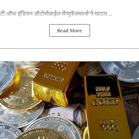
ी ऑफ इंडियन ऑटोमोबाईल मॅन्युफॅक्चरर्स'ने म्हटल ...
Read More