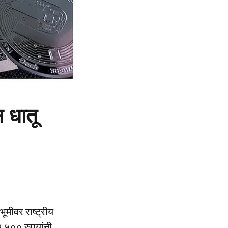
 धातू
भूमीवर राष्ट्रीय
२,५०० रुपयांनी