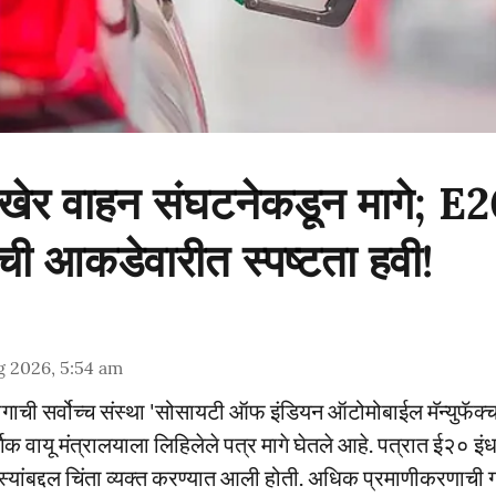
 अखेर वाहन संघटनेकडून मागे; E
ची आकडेवारीत स्पष्टता हवी!
g 2026, 5:54 am
योगाची सर्वोच्च संस्था 'सोसायटी ऑफ इंडियन ऑटोमोबाईल मॅन्युफॅक्च
िक वायू मंत्रालयाला लिहिलेले पत्र मागे घेतले आहे. पत्रात ई२० इ
समस्यांबद्दल चिंता व्यक्त करण्यात आली होती. अधिक प्रमाणीकरणाची ग