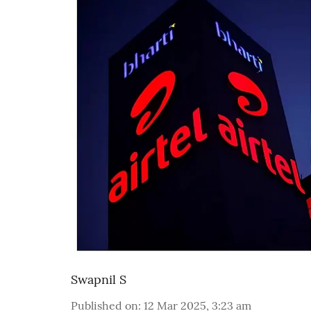
Swapnil S
Published on
:
12 Mar 2025, 3:23 am