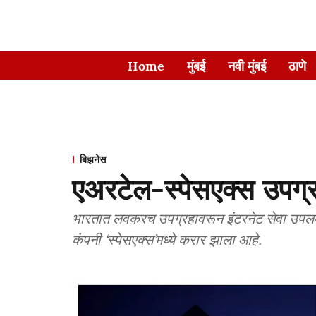
Home
मुंबई
नवी मुंबई
ठाणे
बिझनेस
एअरटेल-स्पेसएक्स उपग्र
भारतात लवकरच उपग्रहावरून इंटरनेट सेवा उपलब्
कंपनी ‘स्पेसएक्स’मध्ये करार झाला आहे.