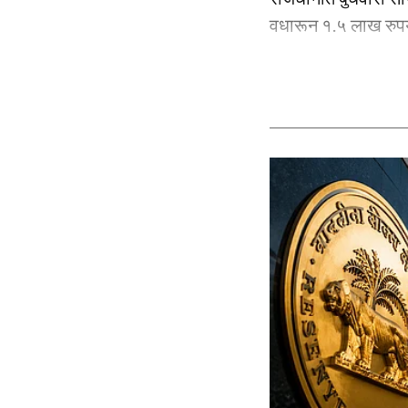
वधारून १.५ लाख रुपये