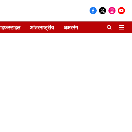
ाइफस्टाइल
आंतरराष्ट्रीय
अक्षररंग