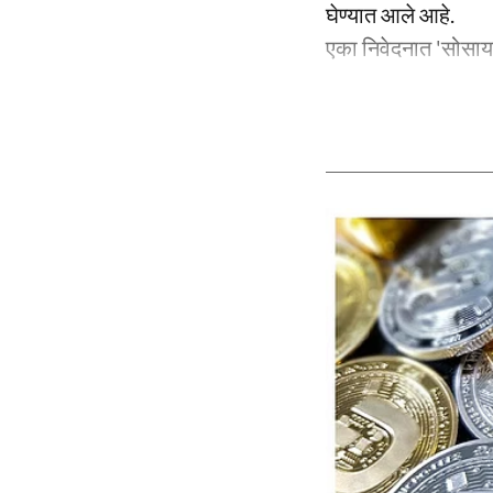
घेण्यात आले आहे.
एका निवेदनात 'सोसायट