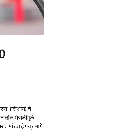
20
रर्स' (सिआम) ने
ंधनातील भेसळीमुळे
रज मांडत हे पत्र मागे