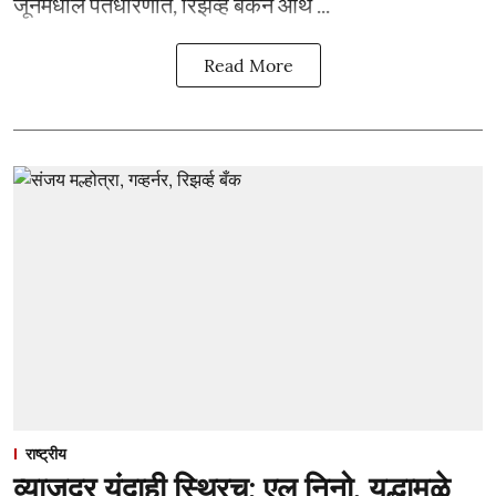
जूनमधील पतधोरणात, रिझर्व्ह बँकेने आर्थ ...
Read More
राष्ट्रीय
व्याजदर यंदाही स्थिरच; एल निनो, युद्धामुळे