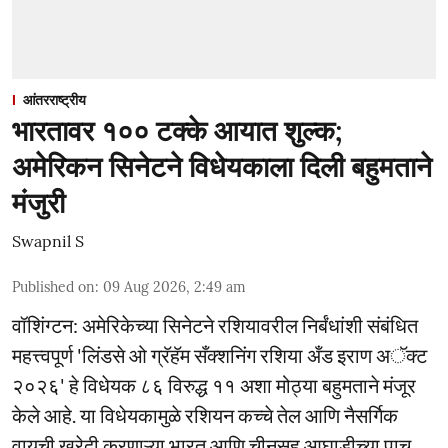
आंतरराष्ट्रीय
भारतावर १०० टक्के आयात शुल्क;
अमेरिकन सिनेटने विधेयकाला दिली बहुमताने
मंजुरी
Swapnil S
Published on
:
09 Aug 2026, 2:49 am
वॉशिंग्टन: अमेरिकेच्या सिनेटने रशियावरील निर्बंधांशी संबंधित
महत्त्वपूर्ण 'लिंडसे ओ ग्रॅहॅम सँक्शनिंग रशिया अँड इराण अॅक्ट
२०२६' हे विधेयक ८६ विरुद्ध ११ अशा मोठ्या बहुमताने मंजूर
केले आहे. या विधेयकामुळे रशियन कच्चे तेल आणि नैसर्गिक
वायूची खरेदी करणाऱ्या भारत आणि चीनसह आघाडीच्या पाच