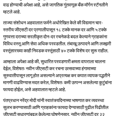
वाढ होण्याची अपेक्षा आहे, असे जागतिक गुंतवणूक बँक मॉर्गन स्टॅनलीने
म्हटले आहे.
ताज्या संशोधन अहवालात फर्मने अधोरेखित केले की विद्यमान चार-
स्तरीय जीएसटी दर प्रणालीपासून १८ टक्के मानक दर आणि ५ टक्के
गुणवत्ता दराच्या सरलीकृत दोन-दर रचनेकडे बदल केल्याने ग्राहकांना
विविध वस्तू आणि सेवा अधिक परवडतील. तंबाखू उत्पादने आणि लक्झरी
वस्तूंसारख्या काही निवडक वस्तूंसाठी ४० टक्के विशेष दर सुरू राहील.
आम्हाला अपेक्षा आहे की, सुधारित परवडणारी क्षमता वापराला चालना
देईल, विशेषतः नवीन जीएसटी कर रचना उत्सवाच्या हंगामाच्या
सुरुवातीपासून लागू होत असल्याने अप्रत्यक्ष कर कपात व्यापक पद्धतीने
मागणी वाढविण्यास मदत करेल, विशेषतः कमी उत्पन्न असलेल्या कुटुंबांना
फायदा होईल, असे अहवालात म्हटले आहे.
पंतप्रधान नरेंद्र मोदी यांनी स्वातंत्र्यदिनाच्या भाषणात कर व्यवस्था
सुलभ करण्यासाठी आणि ग्राहकांना फायदा देण्यासाठी पुढील पिढीतील
जीएसटी सुधारणांबद्दल केलेल्या घोषणेनुसार, नवीन जीएसटी दर २२