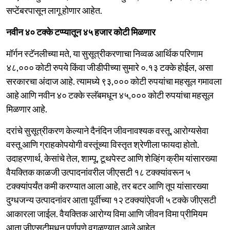
सप्टेंबरपासून लागू होणार आहेत.
नवीन ४० टक्के टप्प्यातून ४५ हजार कोटी मिळणार
मॉर्गन स्टॅनलीच्या मते, या सुसूत्रीकरणाचा निव्वळ आर्थिक परिणाम
४८,००० कोटी रुपये किंवा जीडीपीच्या सुमारे ०.१३ टक्के होईल, असा
सरकारचा अंदाज आहे. त्यामध्ये ९३,००० कोटी रुपयांचा महसूल गमावला
आहे आणि नवीन ४० टक्के स्लॅबमधून ४५,००० कोटी रुपयांचा महसूल
मिळणार आहे.
दरांचे सुसूत्रीकरण केल्याने दैनंदिन जीवनावश्यक वस्तू, आरोग्यसेवा
वस्तू आणि ग्राहकोपयोगी वस्तूंच्या विस्तृत श्रेणीला फायदा होतो.
उदाहरणार्थ, केसांचे तेल, शाम्पू, टूथपेस्ट आणि शेव्हिंग क्रीम यांसारख्या
वैयक्तिक काळजी उत्पादनांवरील जीएसटी १८ टक्क्यांवरून ५
टक्क्यांपर्यंत कमी करण्यात आला आहे, तर बटर आणि तूप यांसारख्या
दुग्धजन्य उत्पादनांवर आता पूर्वीच्या १२ टक्क्यांऐवजी ५ टक्के जीएसटी
आकारला जाईल. वैयक्तिक आरोग्य विमा आणि जीवन विमा प्रीमियम
आता जीएसटीमधून पूर्णपणे वगळण्यात आले आहेत.