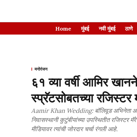
Home
मुंबई
नवी मुंबई
ठाणे
मनोरंजन
६१ व्या वर्षी आमिर खानन
स्प्रॅटसोबतच्या रजिस्ट
Aamir Khan Wedding: बॉलिवूड अभिनेता आमिर खान आणि गौरी स्प्रॅट यांनी मुंबईतील वांद्रे येथील
निवासस्थानी कुटुंबीयांच्या उपस्थितीत रजिस्टर म
मीडियावर त्यांची जोरदार चर्चा रंगली आहे.