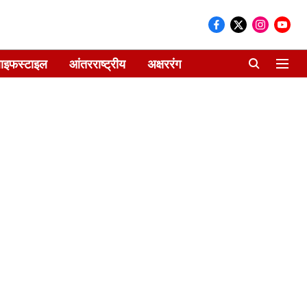
ाइफस्टाइल
आंतरराष्ट्रीय
अक्षररंग