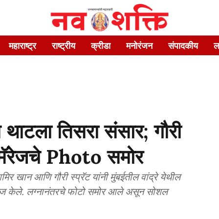
महाराष्ट्र
राष्ट्रीय
क्रीडा
मनोरंजन
संपादकीय
ल
े थाटला तिसरा संसार; गौरी
र मॅरेजचे Photo समोर
ॅरेज केले. लग्नानंतरचे फोटो समोर आले असून सोशल