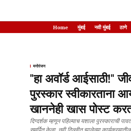
Home
मुंबई
नवी मुंबई
ठाणे
मनोरंजन
"हा अवॉर्ड आईसाठी!" ज
पुरस्कार स्वीकारताना आर
खाननेही खास पोस्ट करत
दिग्दर्शक म्हणून पहिल्याच यशाला पुरस्काराची प
समर्पित केला. नवी दिल्लीत झालेल्या कार्यक्रमाती