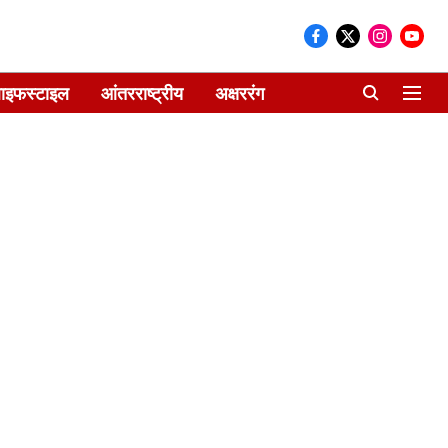
ाइफस्टाइल
आंतरराष्ट्रीय
अक्षररंग