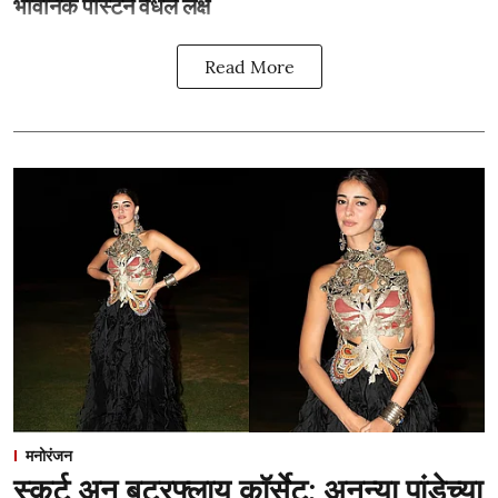
भावनिक पोस्टने वेधले लक्ष
Read More
मनोरंजन
स्कर्ट अन् बटरफ्लाय कॉर्सेट; अनन्या पांडेच्या