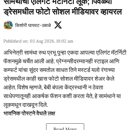
सामंथाचा एलिगंट मॅटर्निटी लूक; पिवळ्या
ड्रेसमधील फोटो सोशल मीडियावर व्हायरल
किशोरी घायवट-उबाळे
Published on
:
03 Aug 2026, 10:02 am
अभिनेत्री सामंथा रुथ प्रभू पुन्हा एकदा आपल्या एलिगंट मॅटर्निटी
फॅशनमुळे चर्चेत आली आहे. प्रेग्नन्सीदरम्यानही स्टाइल आणि
कम्फर्ट यांचा सुंदर समतोल साधत तिने मस्टर्ड यलो रंगाच्या
ड्रेसमधील काही खास फोटो सोशल मीडियावर शेअर केले
आहेत. विशेष म्हणजे, बेबी बंपला केंद्रस्थानी न ठेवता
साधेपणातूनही आकर्षक फॅशन कशी करता येते, हे सामंथाने या
लूकमधून दाखवून दिले.
भावनिक पोस्टने वेधले लक्ष
Read More