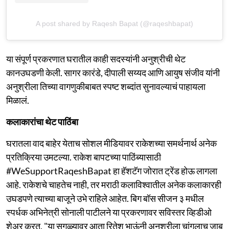
A post shared by Raqesh Bapat (@raqeshbapat)
या संपूर्ण प्रकरणात घरातील काही सदस्यांनी अनुश्रीची थेट
कानउघडणी केली. सागर कारंडे, दीपाली सय्यद आणि आयुष संजीव यांनी
अनुश्रीला तिच्या वागणुकीबाबत स्पष्ट शब्दांत सुनावल्याचं पाहायला
मिळालं.
कलाकारांचा थेट पाठिंबा
घरातला वाद बाहेर येताच सोशल मीडियावर राकेशच्या समर्थनार्थ अनेक
प्रतिक्रिया उमटल्या. राकेश बापटच्या पाठिंब्यासाठी
#WeSupportRaqeshBapat हा हॅशटॅग जोरात ट्रेंड होऊ लागला
आहे. राकेशचे चाहतेच नाही, तर मराठी कलाविश्वातील अनेक कलाकारही
उघडपणे त्याच्या बाजूने उभे राहिले आहेत. बिग बॉस सीजन ३ मधील
स्पर्धक अभिनेत्री सोनाली पाटीलने या प्रकरणावर सविस्तर व्हिडीओ
शेअर करत, "या सगळ्यावर आता रितेश भाऊंनी अनुश्रीला चांगलाच जाब