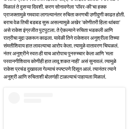
मिळालं ते दुसऱ्या दिवशी. करण सोनावणेला 'पॉवर-की'चा हक्क
प्राजक्तामुळे गमवावा लागल्यानंतर रुचिता करणची उणीदुणी काढत होती.
बराच वेळ तिची बडबड सुरू असल्यामुळे अखेर 'कोणीतरी हिला थांबवा'
असे राकेश इंग्रजीत पुटपुटला. ते ऐकल्याने रुचिता भडकली आणि
रात्रीचा मुद्दा उकरून काढला. यावेळी तिने राकेशवर अनुश्रीला तिच्या
संमतीशिवाय हात लावल्याचा आरोप केला. त्यामुळे वातावरण चिघळलं.
नंतर अनुश्रीने स्वतःही याच आरोपाच पुनरुच्चार केला आणि 'मला
परवानगीशिवाय कोणीही हात लावू शकत नाही' असं सुनावलं. त्यामुळे
राकेश प्रचंड दुखावला गेल्याचं स्पष्टपणे दिसून आलं. त्यानंतर त्याने
अनुश्री आणि रुचिताशी बोलणंही टाळल्याचं पाहायला मिळालं.