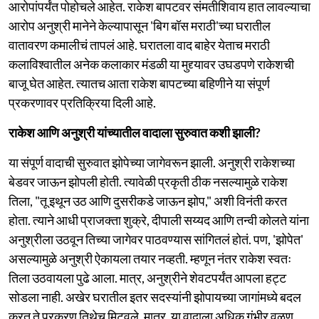
आरोपांपर्यंत पोहोचले आहेत. राकेश बापटवर संमतीशिवाय हात लावल्याचा
आरोप अनुश्री मानेने केल्यापासून 'बिग बॉस मराठी'च्या घरातील
वातावरण कमालीचं तापलं आहे. घरातला वाद बाहेर येताच मराठी
कलाविश्वातील अनेक कलाकार मंडळी या मुद्द्यावर उघडपणे राकेशची
बाजू घेत आहेत. त्यातच आता राकेश बापटच्या बहिणीने या संपूर्ण
प्रकरणावर प्रतिक्रिया दिली आहे.
राकेश आणि अनुश्री यांच्यातील वादाला सुरुवात कशी झाली?
या संपूर्ण वादाची सुरुवात झोपेच्या जागेवरून झाली. अनुश्री राकेशच्या
बेडवर जाऊन झोपली होती. त्यावेळी प्रकृती ठीक नसल्यामुळे राकेश
तिला, "तू इथून उठ आणि दुसरीकडे जाऊन झोप," अशी विनंती करत
होता. त्याने आधी प्राजक्ता शुक्रे, दीपाली सय्यद आणि तन्वी कोलते यांना
अनुश्रीला उठवून तिच्या जागेवर पाठवण्यास सांगितलं होतं. पण, 'झोपेत'
असल्यामुळे अनुश्री ऐकायला तयार नव्हती. म्हणून नंतर राकेश स्वतः
तिला उठवायला पुढे आला. मात्र, अनुश्रीने शेवटपर्यंत आपला हट्ट
सोडला नाही. अखेर घरातील इतर सदस्यांनी झोपायच्या जागांमध्ये बदल
करत ते प्रकरण तिथेच मिटवले. मात्र, या वादाला अधिक गंभीर वळण