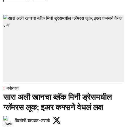
मनोरंजन
सारा अली खानचा ब्लॅक मिनी ड्रेसमधील
ग्लॅमरस लूक; इअर कफ्सने वेधलं लक्ष
किशोरी घायवट-उबाळे