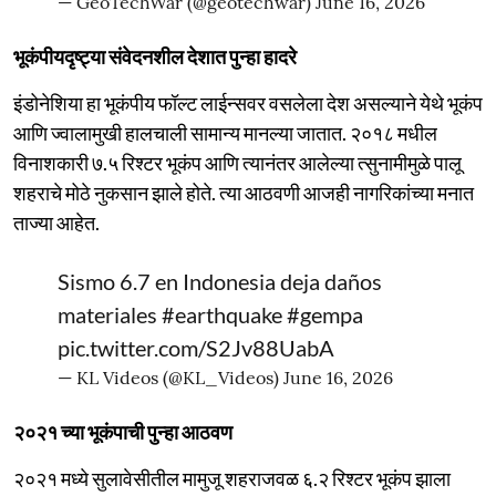
— GeoTechWar (@geotechwar)
June 16, 2026
भूकंपीयदृष्ट्या संवेदनशील देशात पुन्हा हादरे
इंडोनेशिया हा भूकंपीय फॉल्ट लाईन्सवर वसलेला देश असल्याने येथे भूकंप
आणि ज्वालामुखी हालचाली सामान्य मानल्या जातात. २०१८ मधील
विनाशकारी ७.५ रिश्टर भूकंप आणि त्यानंतर आलेल्या त्सुनामीमुळे पालू
शहराचे मोठे नुकसान झाले होते. त्या आठवणी आजही नागरिकांच्या मनात
ताज्या आहेत.
Sismo 6.7 en Indonesia deja daños
materiales
#earthquake
#gempa
pic.twitter.com/S2Jv88UabA
— KL Videos (@KL_Videos)
June 16, 2026
२०२१ च्या भूकंपाची पुन्हा आठवण
२०२१ मध्ये सुलावेसीतील मामुजू शहराजवळ ६.२ रिश्टर भूकंप झाला