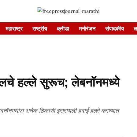
महाराष्ट्र
राष्ट्रीय
क्रीडा
मनोरंजन
संपादकीय
ल
लचे हल्ले सुरूच; लेबनॉनमध्ये
 लेबनॉनमधील अनेक ठिकाणी इस्रायली हवाई हल्ले करण्यात