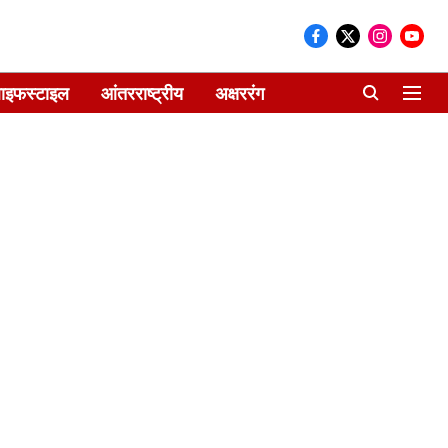
ाइफस्टाइल
आंतरराष्ट्रीय
अक्षररंग