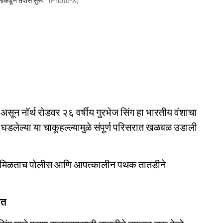
सांकडून तपास सुरू
(Photo-X)
 नॉर्थ रोडवर २६ वर्षीय गुरभेज सिंग हा भारतीय वंशाचा
घडलेल्या या चाकूहल्ल्यामुळे संपूर्ण परिसरात खळबळ उडाली
ाहिती मिळताच पोलीस आणि आपत्कालीन पथक तातडीने
ित