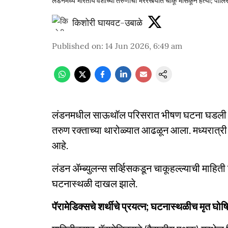
लंडनमध्ये भारतीय वंशाच्या तरुणाची भररस्त्यात चाकू भोसकून हत्या; पोलि
किशोरी घायवट-उबाळे
Published on
:
14 Jun 2026, 6:49 am
लंडनमधील साऊथॉल परिसरात भीषण घटना घडली असून
तरुण रक्ताच्या थारोळ्यात आढळून आला. मध्यरात्री 
आहे.
लंडन ॲम्ब्युलन्स सर्व्हिसकडून चाकूहल्ल्याची म
घटनास्थळी दाखल झाले.
पॅरामेडिक्सचे शर्थीचे प्रयत्न; घटनास्थळीच मृत घोष