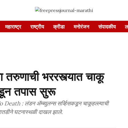
महाराष्ट्र
राष्ट्रीय
क्रीडा
मनोरंजन
संपादकीय
ल
या तरुणाची भररस्त्यात चाकू
डून तपास सुरू
 : लंडन ॲम्ब्युलन्स सर्व्हिसकडून चाकूहल्ल्याची
तडीने घटनास्थळी दाखल झाले.