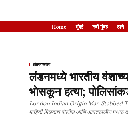
Home
मुंबई
नवी मुंबई
ठाणे
आंतरराष्ट्रीय
लंडनमध्ये भारतीय वंशाच्
भोसकून हत्या; पोलिसांक
London Indian Origin Man Stabbed To Death
माहिती मिळताच पोलीस आणि आपत्कालीन पथक ता