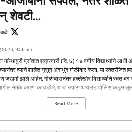
जोबांना संपवलं, नंतर शाळेत अ
् शेवटी...
बाळे
 2026, 9:56 am
ॉन्थाबुरी प्रांतात शुक्रवारी (दि. ७) १४ वर्षीय विद्यार्थ्याने आध
्यानंतर त्याने शाळेत घुसून अंदाधुंद गोळीबार केला. या रक्तरंजित हल
जण जखमी झाले आहेत. गोळीबारानंतर हल्लेखोर विद्यार्थ्याने स्वतःवर
ामागील नेमके कारण काय होते, याचा तपास थायलंड पोलिसांकडून सुरू
Read More