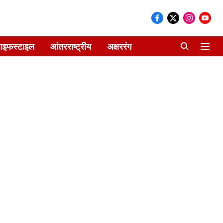
ाइफस्टाइल
आंतरराष्ट्रीय
अक्षररंग