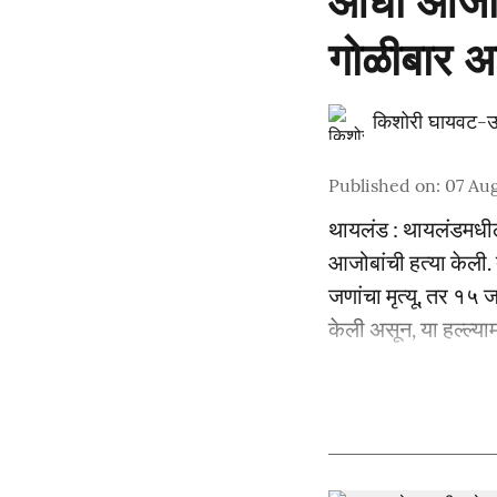
आधी आजी-आ
गोळीबार अन
किशोरी घायवट-उ
Published on
:
07 Aug
थायलंड : थायलंडमधील न
आजोबांची हत्या केली. त
जणांचा मृत्यू, तर १५ 
केली असून, या हल्ल्य