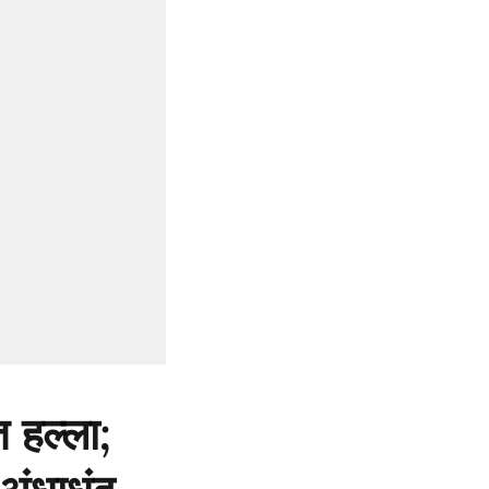
त हल्ला;