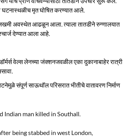
सिंग याचे प्राण वाचवण्यासाठी तातडीने उपचार सुरू केले.
याला घटनास्थळीच मृत घोषित करण्यात आले.
जखमी अवस्थेत आढळून आला. त्याला तातडीने रुग्णालयात
चार्ज देण्यात आला आहे.
ॉर्मर्स वेल्स लेनच्या जंक्शनजवळील एका दुकानाबाहेर रात्री
असावा.
ा घटनेमुळे संपूर्ण साऊथॉल परिसरात भीतीचे वातावरण निर्माण
 Indian man killed in Southall.
fter being stabbed in west London,