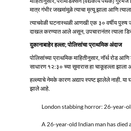
माहितीनुसार, पॅरामेडिक्सने (वैद्यकीय पथक) गुरभेज 
मात्र गंभीर जखमांमुळे त्याचा मृत्यू झाला आणि त्
त्याचवेळी घटनास्थळी आणखी एक ३० वर्षीय पुरुष 
दाखल करण्यात आले असून, उपचारानंतर त्याला डिस्
दुकानाबाहेर हल्ला; पोलिसांचा प्राथमिक अंदाज
पोलिसांच्या प्राथमिक माहितीनुसार, नॉर्थ रोड आणि ड
साधारण १२:३० च्या सुमारास हा चाकूहल्ला झाला 
हल्ल्याचे नेमके कारण अद्याप स्पष्ट झालेले नाही. य
झाले आहे.
London stabbing horror: 26-year-old
A 26-year-old Indian man has died a