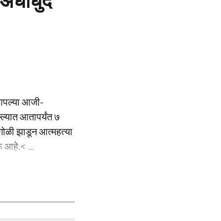
ंधाधुंद
ी आपल्या आजी-
्ल्यात आतापर्यंत ७
 गोळी झाडून आत्महत्या
 आहे.< ...