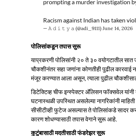
prompting a murder investigation by
Racism against Indian has taken vio
— 𝙰 𝚍 𝚒 𝚝 𝚢 𝚊 (@adi_9111)
June 14, 2026
पोलिसांकडून तपास सुरू
याप्रकरणी पोलिसांनी २० ते ३० वयोगटातील सात जणां
चौकशीनंतर सहा जणांना कोणतीही पुढील कारवाई न
मंजूर करण्यात आला असून, त्याला पुढील चौकशीसाठ
डिटेक्टिव्ह चीफ इन्स्पेक्टर अ‍ॅलिसन फॉक्सवेल या
घटनास्थळी उपस्थित असलेल्या नागरिकांनी माहिती देण
सीसीटीव्ही फुटेज असल्यास ते पोलिसांकडे सादर कर
कारण शोधण्यासाठी तपास वेगाने सुरू आहे.
कुटुंबासाठी मदतीसाठी फंडरेझर सुरू