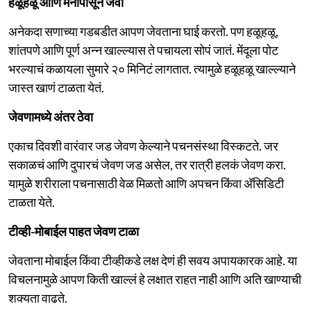
हळूहळू आणि मनापासून जेवा
अनेकदा सणाच्या गडबडीत आपण जेवताना घाई करतो. पण हळूहळू,
शांतपणे आणि पूर्ण अन्न खाल्ल्यास ते पचायला सोपं जातं. मेंदूला पोट
भरल्याचं कळायला सुमारे २० मिनिटं लागतात. त्यामुळे हळूहळू खाल्ल्याने
जास्त खाणं टाळता येतं.
जेवणामध्ये अंतर ठेवा
एकाच दिवशी वारंवार जड जेवण केल्याने पचनसंस्था विस्कटते. जर
सकाळचं आणि दुपारचं जेवण जड असेल, तर रात्री हलकं जेवण करा.
यामुळे शरीराला पचनासाठी वेळ मिळतो आणि अपचन किंवा अ‍ॅसिडिटी
टाळता येते.
टीव्ही-मोबाईल पाहत जेवण टाळा
जेवताना मोबाईल किंवा टीव्हीकडे लक्ष देणं ही सवय अपायकारक आहे. या
विचलनामुळे आपण किती खाल्लं हे लक्षात राहत नाही आणि अति खाण्याची
शक्यता वाढते.