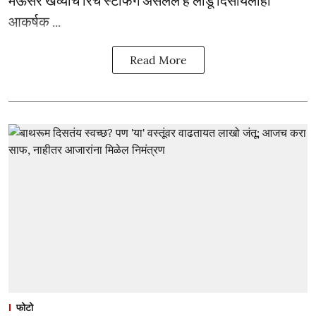
मऊसर खव्याचं रिच स्टफिंग असलेले हे लाडू दिसायलाही
आकर्षक ...
Read More
फोटो