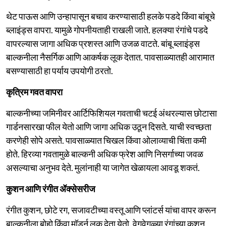
थेट पाऊस आणि उन्हापासून बचाव करण्यासाठी हलके पडदे किंवा बांबूचे
ब्लाइंड्स वापरा. यामुळे गोपनीयताही राखली जाते. हलक्या रंगांचे पडदे
वापरल्यास जागा अधिक प्रशस्त आणि उजळ वाटते. बांबू ब्लाइंड्स
बाल्कनीला नैसर्गिक आणि आकर्षक लूक देतात. पावसाळ्यातही आरामात
बसण्यासाठी हा पर्याय उपयोगी ठरतो.
कृत्रिम गवत वापरा
बाल्कनीच्या जमिनीवर आर्टिफिशियल गवताची चटई अंथरल्यास छोटासा
गार्डनसारखा फील येतो आणि जागा अधिक उठून दिसते. याची स्वच्छता
करणेही सोपे असते. पावसाळ्यात चिखल किंवा ओलाव्याची चिंता कमी
होते. हिरव्या गवतामुळे बाल्कनी अधिक फ्रेश आणि निसर्गाच्या जवळ
असल्याचा अनुभव देते. मुलांनाही या जागेत खेळायला आवडू शकतं.
कुशन आणि रंगीत ॲक्सेसरीज
रंगीत कुशन, छोटे रग, सजावटीच्या वस्तू आणि प्लांटर्स यांचा वापर करून
बाल्कनीला बोहो किंवा मॉडर्न लूक देता येतो. वेगवेगळ्या रंगांच्या कुशन