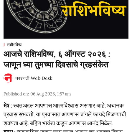
राशीभविष्य
आजचे राशिभविष्य, ६ ऑगस्ट २०२६ :
जाणून घ्या तुमच्या दिवसाचे ग्रहसंकेत
नवशक्ती Web Desk
Published on
:
06 Aug 2026, 1:57 am
मेष
: स्वतःबद्दल आपणास आत्मविश्वास असणार आहे. अचानक
प्रवास संभवतो. या प्रवासात आपणास चांगले फायदे मिळण्याची
शक्यता आहे. बहिण भावंडा कडून आपणास आनंद मिळेल.
वृषभ
: व्यवसायिक म्हणून काम करत असाल तर आजचा दिवस