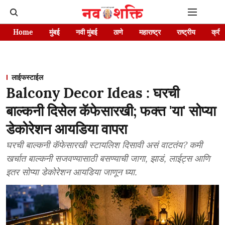
Home
मुंबई
नवी मुंबई
ठाणे
महाराष्ट्र
राष्ट्रीय
क्रीड
लाईफस्टाईल
Balcony Decor Ideas : घरची
बाल्कनी दिसेल कॅफेसारखी; फक्त 'या' सोप्या
डेकोरेशन आयडिया वापरा
घरची बाल्कनी कॅफेसारखी स्टायलिश दिसावी असं वाटतंय? कमी
खर्चात बाल्कनी सजवण्यासाठी बसण्याची जागा, झाडं, लाईट्स आणि
इतर सोप्या डेकोरेशन आयडिया जाणून घ्या.