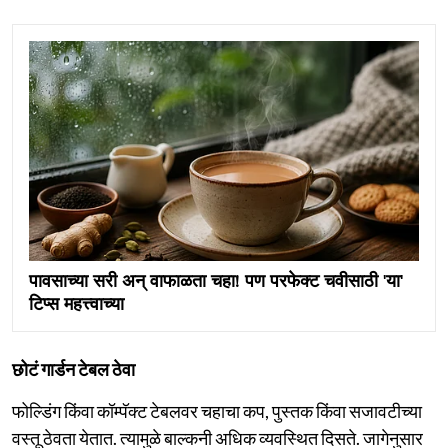
पावसाच्या सरी अन् वाफाळता चहा! पण परफेक्ट चवीसाठी 'या'
टिप्स महत्त्वाच्या
छोटं गार्डन टेबल ठेवा
फोल्डिंग किंवा कॉम्पॅक्ट टेबलवर चहाचा कप, पुस्तक किंवा सजावटीच्या
वस्तू ठेवता येतात. त्यामुळे बाल्कनी अधिक व्यवस्थित दिसते. जागेनुसार