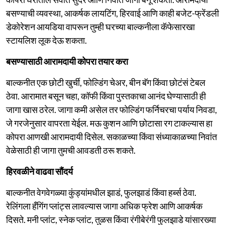
बसण्याची व्यवस्था, आकर्षक लायटिंग, हिरवाई आणि काही बजेट-फ्रेंडली
डेकोरेशन आयडिया वापरून तुम्ही घरच्या बाल्कनीला कॅफेसारखा
स्टायलिश लूक देऊ शकता.
बसण्यासाठी आरामदायी कोपरा तयार करा
बाल्कनीत एक छोटी खुर्ची, फोल्डिंग चेअर, बीन बॅग किंवा छोटंसं टेबल
ठेवा. आरामात बसून चहा, कॉफी किंवा पुस्तकाचा आनंद घेण्यासाठी ही
जागा खास ठरेल. जागा कमी असेल तर फोल्डिंग फर्निचरचा पर्याय निवडा,
जे गरजेनुसार वापरता येईल. मऊ कुशन आणि छोटासा रग टाकल्यास हा
कोपरा आणखी आरामदायी दिसेल. सकाळच्या किंवा संध्याकाळच्या निवांत
वेळेसाठी ही जागा तुमची आवडती ठरू शकते.
हिरवळीने वाढवा सौंदर्य
बाल्कनीत वेगवेगळ्या कुंड्यांमधील झाडं, फुलझाडं किंवा हर्ब्स ठेवा.
रेलिंगला हँगिंग प्लांट्स लावल्यास जागा अधिक फ्रेश आणि आकर्षक
दिसते. मनी प्लांट, स्नेक प्लांट, तुळस किंवा रंगीबेरंगी फुलझाडे यांसारख्या