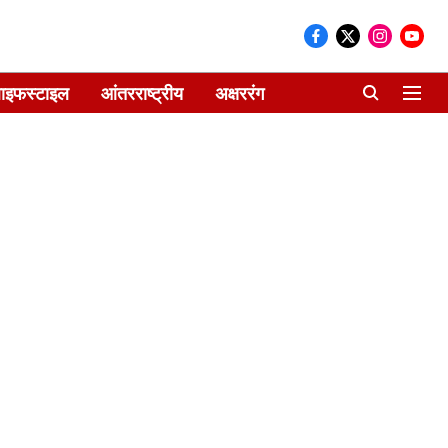
ाइफस्टाइल
आंतरराष्ट्रीय
अक्षररंग