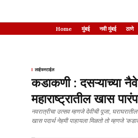
Home
मुंबई
नवी मुंबई
ठाणे
लाईफस्टाईल
कडाकणी : दसऱ्याच्या नैव
महाराष्ट्रातील खास पारंप
नवरात्रीचा उत्सव म्हणजे देवीची पूजा, घराघरातील घ
खास पदार्थ नेहमी पाहायला मिळतो तो म्हणजे 'कडा