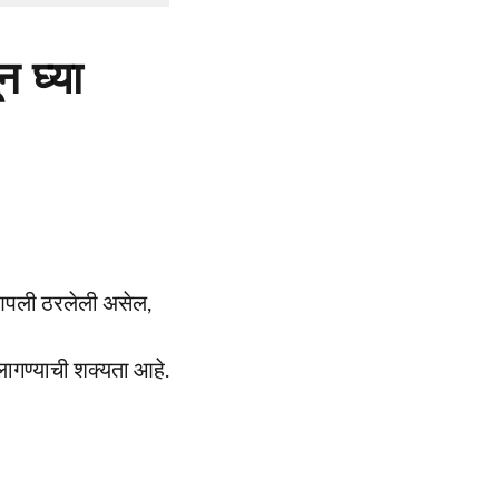
 घ्या
पली ठरलेली असेल,
ागण्याची शक्यता आहे.