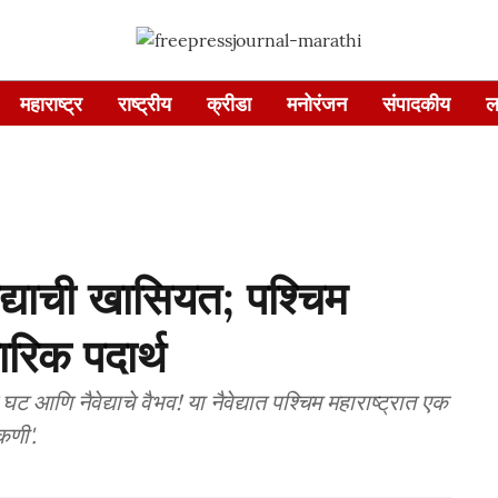
महाराष्ट्र
राष्ट्रीय
क्रीडा
मनोरंजन
संपादकीय
ल
ेद्याची खासियत; पश्चिम
ारिक पदार्थ
ट आणि नैवेद्याचे वैभव! या नैवेद्यात पश्चिम महाराष्ट्रात एक
कणी'.