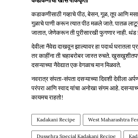
कडाकणीची खास पाककृती
कडाकणीसाठी गव्हाचे पीठ, बेसन, गूळ, तूप आणि मसाल्
गुळाचे पाणी करून त्यात पीठ मळले जाते. पातळ लाटू
जातात, जेणेकरून ती पुरीसारखी फुगणार नाही. थ
देवीला नैवेद्य दाखवून झाल्यावर हा पदार्थ घरातल
तर काहींना ती चहाबरोबर जास्त रुचते. खुसखुशीतप
दसऱ्याच्या नैवेद्यात एक वेगळाच मान मिळवते.
नवरात्र संपता-संपता दसऱ्याच्या दिवशी देवीला अर्पण
परंपरा आणि स्वाद यांचा अनोखा संगम आहे. दसऱ्
कायमच राहतो!
Kadakani Recipe
West Maharashtra Fes
Dussehra Special Kadakani Recipe
Kada