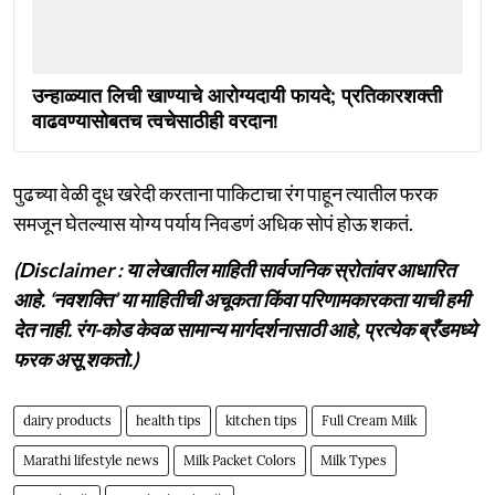
उन्हाळ्यात लिची खाण्याचे आरोग्यदायी फायदे; प्रतिकारशक्ती
वाढवण्यासोबतच त्वचेसाठीही वरदान!
पुढच्या वेळी दूध खरेदी करताना पाकिटाचा रंग पाहून त्यातील फरक
समजून घेतल्यास योग्य पर्याय निवडणं अधिक सोपं होऊ शकतं.
(Disclaimer : या लेखातील माहिती सार्वजनिक स्रोतांवर आधारित
आहे. ‘नवशक्ति’ या माहितीची अचूकता किंवा परिणामकारकता याची हमी
देत नाही. रंग-कोड केवळ सामान्य मार्गदर्शनासाठी आहे, प्रत्येक ब्रँडमध्ये
फरक असू शकतो.)
dairy products
health tips
kitchen tips
Full Cream Milk
Marathi lifestyle news
Milk Packet Colors
Milk Types