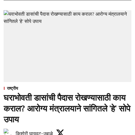
राष्ट्रीय
घराभोवती डासांची पैदास रोखण्यासाठी काय
कराल? आरोग्य मंत्रालयाने सांगितले 'हे' सोपे
उपाय
किशोरी घायवट-उबाळे