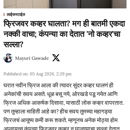
लाईफस्टाईल
फ्रिजवर कव्हर घालता? मग ही बातमी एकदा
नक्की वाचा; कंपन्या का देतात 'नो कव्हर'चा
सल्ला?
Mayuri Gawade
Published on
:
05 Aug 2026, 2:29 pm
घरात नवीन फ्रिज आला की त्यावर सुंदर कव्हर घालणं ही
अनेकांची सवय असते. धूळ बसू नये, ओरखडे पडू नयेत आणि
फ्रिज अधिक आकर्षक दिसावा, यासाठी लोक कव्हर वापरतात.
पण तुम्हाला माहिती आहे का? हीच सवय तुमच्या महागड्या
फ्रिजचं आयुष्य कमी करू शकते. म्हणूनच अनेक मोठ्या होम
अप्लायन्स कंपन्या फ्रिजवर कव्हर न घालण्याचा सल्ला देतात.