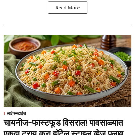
Read More
लाईफस्टाईल
चायनीज-फास्टफूड विसराल! पावसाळ्यात
एकदा ट्राय करा हॉटेल स्टाइल व्हेज पुलाव