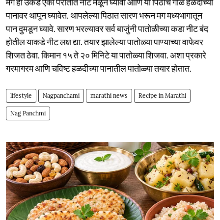
मग ही उकड एका परातीत नीट मळून घ्यावी आणि या पिठाचे गोळे हळदीच्या
पानावर थापून घ्यावेत. थापलेल्या पिठात सारण भरून मग मध्यभागातून
पान दुमडून घ्यावे. सारण भरल्यावर सर्व बाजुंनी पातोळीच्या कडा नीट बंद
होतील याकडे नीट लक्ष द्या. तयार झालेल्या पातोळ्या पाण्याच्या वाफेवर
शिजत ठेवा. किमान १५ ते २० मिनिटे या पातोळ्या शिजवा. अशा प्रकारे
गरमागरम आणि चविष्ट हळदीच्या पानातील पातोळ्या तयार होतात.
lifestyle
Nagpanchami
marathi news
Recipe in Marathi
Nag Panchmi