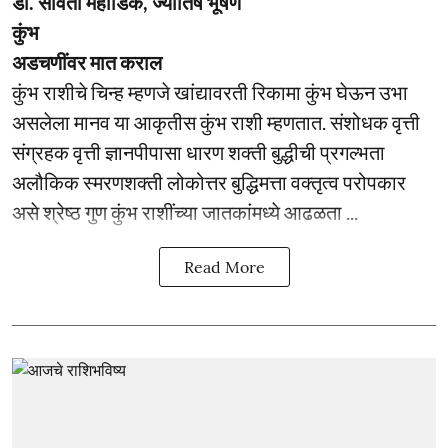
डॉ. सविता महाडिक, ज्योतिष भूषण
कुंभ
अडचणींवर मात कराल
कुंभ राशीचे चिन्ह म्हणजे खांद्यावरती रिकामा कुंभ घेऊन उभा
असलेला मानव या आकृतीस कुंभ राशी म्हणतात. संशोधक वृत्ती
संग्रहक वृत्ती ज्ञानपीपासा धारण शक्ती बुद्धीची प्रगल्भता
अलौकिक स्मरणशक्ती लोकोत्तर बुद्धिमत्ता वक्तृत्व परोपकार
असे श्रेष्ठ गुण कुंभ राशींच्या जातकांमध्ये आढळता ...
Read More