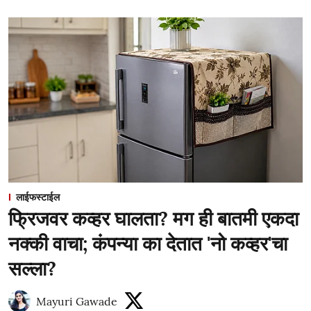
लाईफस्टाईल
फ्रिजवर कव्हर घालता? मग ही बातमी एकदा
नक्की वाचा; कंपन्या का देतात 'नो कव्हर'चा
सल्ला?
Mayuri Gawade