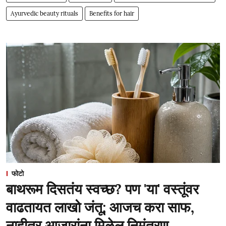
Ayurvedic beauty rituals
Benefits for hair
फोटो
बाथरूम दिसतंय स्वच्छ? पण 'या' वस्तूंवर
वाढतायत लाखो जंतू; आजच करा साफ,
नाहीतर आजारांना मिळेल निमंत्रण